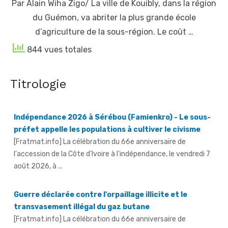
Par Alain Wiha Zigo/ La ville de Kouibly, dans la région
du Guémon, va abriter la plus grande école
d’agriculture de la sous-région. Le coût …
844 vues totales
Titrologie
Indépendance 2026 à Sérébou (Famienkro) - Le sous-
préfet appelle les populations à cultiver le civisme
[Fratmat.info] La célébration du 66e anniversaire de
l'accession de la Côte d'Ivoire à l'indépendance, le vendredi 7
août 2026, à ...
Guerre déclarée contre l'orpaillage illicite et le
transvasement illégal du gaz butane
[Fratmat.info] La célébration du 66e anniversaire de