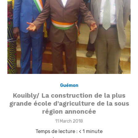
Guémon
Kouibly/ La construction de la plus
grande école d’agriculture de la sous
région annoncée
Posted
11 March 2018
on
Temps de lecture :
< 1
minute