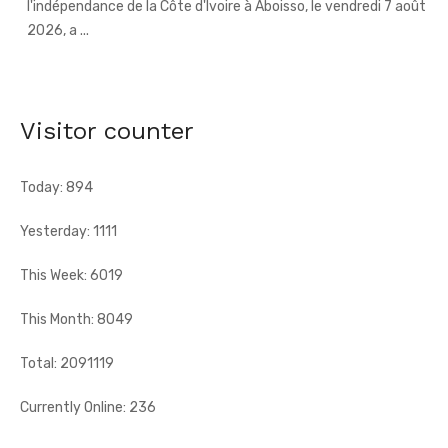
l'indépendance de la Côte d'Ivoire à Aboisso, le vendredi 7 août
2026, a ...
An 66 de l'indépendance à Sandegué - Le préfet rend
hommage au Président Ouattara pour la consolidation
Visitor counter
de la paix
[Fratmat.info] La ville de Sandegué, dans la région du
Gontougo, a célébré, le vendredi 7 août 2026, le 66e
Today: 894
anniversaire ...
Yesterday: 1111
This Week: 6019
This Month: 8049
Total: 2091119
Currently Online: 236