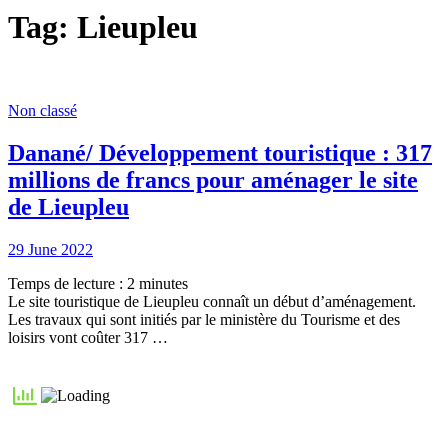
ville
Tag:
Lieupleu
de
Man
offre
Non classé
Danané/ Développement touristique : 317
millions de francs pour aménager le site
de Lieupleu
Posted
29 June 2022
on
Temps de lecture :
2
minutes
Le site touristique de Lieupleu connaît un début d’aménagement.
Les travaux qui sont initiés par le ministère du Tourisme et des
loisirs vont coûter 317 …