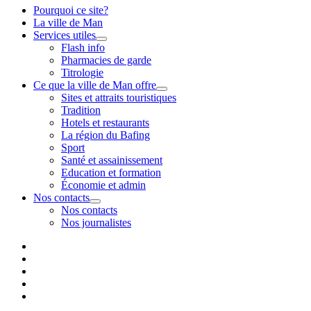
Pourquoi ce site?
La ville de Man
Services utiles
Show
Flash info
sub
Pharmacies de garde
menu
Titrologie
Ce que la ville de Man offre
Show
Sites et attraits touristiques
sub
Tradition
menu
Hotels et restaurants
La région du Bafing
Sport
Santé et assainissement
Education et formation
Économie et admin
Nos contacts
Show
Nos contacts
sub
Nos journalistes
menu
Pourquoi
ce
La
site?
ville
Services
de
utiles
Ce
Man
que
Nos
la
contacts