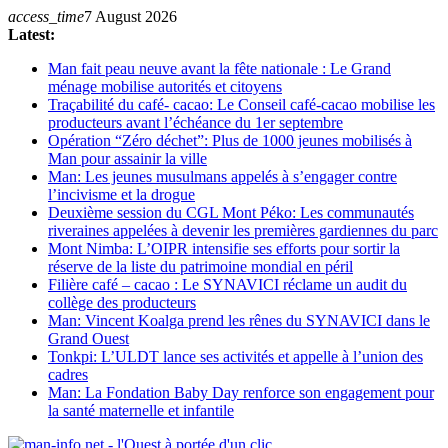
Skip
access_time
7 August 2026
to
Latest:
content
Man fait peau neuve avant la fête nationale : Le Grand
ménage mobilise autorités et citoyens
Traçabilité du café- cacao: Le Conseil café-cacao mobilise les
producteurs avant l’échéance du 1er septembre
Opération “Zéro déchet”: Plus de 1000 jeunes mobilisés à
Man pour assainir la ville
Man: Les jeunes musulmans appelés à s’engager contre
l’incivisme et la drogue
Deuxième session du CGL Mont Péko: Les communautés
riveraines appelées à devenir les premières gardiennes du parc
Mont Nimba: L’OIPR intensifie ses efforts pour sortir la
réserve de la liste du patrimoine mondial en péril
Filière café – cacao : Le SYNAVICI réclame un audit du
collège des producteurs
Man: Vincent Koalga prend les rênes du SYNAVICI dans le
Grand Ouest
Tonkpi: L’ULDT lance ses activités et appelle à l’union des
cadres
Man: La Fondation Baby Day renforce son engagement pour
la santé maternelle et infantile