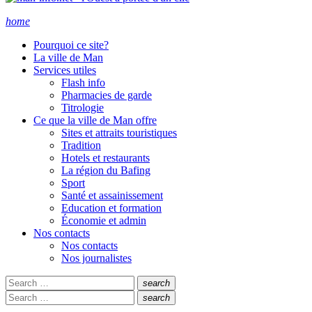
home
Pourquoi ce site?
La ville de Man
Services utiles
Flash info
Pharmacies de garde
Titrologie
Ce que la ville de Man offre
Sites et attraits touristiques
Tradition
Hotels et restaurants
La région du Bafing
Sport
Santé et assainissement
Education et formation
Économie et admin
Nos contacts
Nos contacts
Nos journalistes
Search
search
for:
Search
Search
search
for:
Search