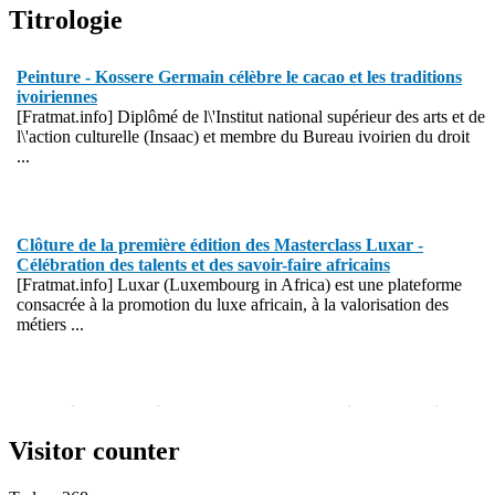
Titrologie
Peinture - Kossere Germain célèbre le cacao et les traditions
ivoiriennes
[Fratmat.info] Diplômé de l\'Institut national supérieur des arts et de
l\'action culturelle (Insaac) et membre du Bureau ivoirien du droit
...
Clôture de la première édition des Masterclass Luxar -
Célébration des talents et des savoir-faire africains
[Fratmat.info] Luxar (Luxembourg in Africa) est une plateforme
consacrée à la promotion du luxe africain, à la valorisation des
métiers ...
Protection de l'environnement - La Roots Wild Foundation
distinguée au Grand Prix Nelson Mandela
Visitor counter
[Fratmat.info] La Roots Wild Foundation (Rwf) a reçu, le 1er août
2026, à Yamoussoukro, le Grand Prix Nelson Mandela de ...