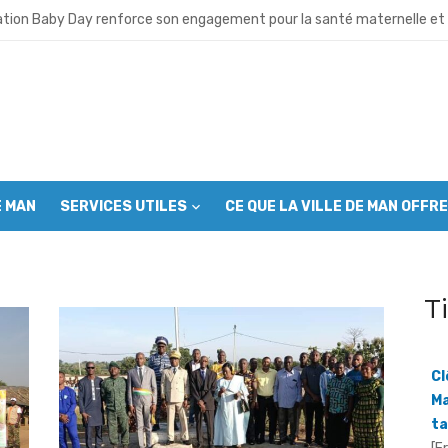
 lance ses activités et appelle à l’union des cadres
ation Baby Day renforce son engagement pour la santé maternelle et 
 neuve avant la fête nationale : Le Grand ménage mobilise autorités 
u café- cacao: Le Conseil café-cacao mobilise les producteurs avant 
ro déchet”: Plus de 1000 jeunes mobilisés à Man pour assainir la ville
E MAN
SERVICES UTILES
CE QUE LA VILLE DE MAN OFFRE
es musulmans appelés à s’engager contre l’incivisme et la drogue
sion du CGL Mont Péko: Les communautés riveraines appelées à deveni
T
OIPR intensifie ses efforts pour sortir la réserve de la liste du patrimo
– cacao : Le SYNAVICI réclame un audit du collège des producteurs
Cl
Ma
Koalga prend les rênes du SYNAVICI dans le Grand Ouest
ta
[F