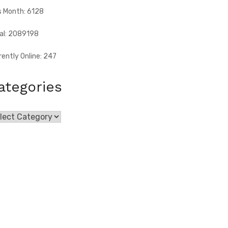
s Month: 6128
al: 2089198
rently Online: 247
ategories
egories