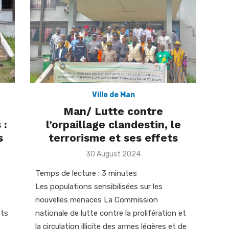
Ville de Man
Man/ Lutte contre
 :
l’orpaillage clandestin, le
s
terrorisme et ses effets
Posted
30 August 2024
on
Temps de lecture :
3
minutes
Les populations sensibilisées sur les
nouvelles menaces La Commission
êts
nationale de lutte contre la prolifération et
la circulation illicite des armes légères et de