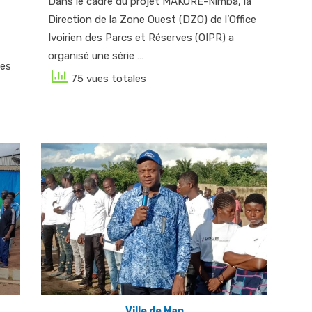
Dans le cadre du projet MAKORE-Nimba, la
Direction de la Zone Ouest (DZO) de l’Office
Ivoirien des Parcs et Réserves (OIPR) a
organisé une série …
les
75 vues totales
Ville de Man