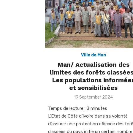
Ville de Man
Man/ Actualisation des
limites des forêts classées
Les populations informée
et sensibilisées
Posted
19 September 2024
on
Temps de lecture :
3
minutes
L’Etat de Côte d’Ivoire dans sa volonté
d’assurer une protection efficace des for
classées du pays initie un certain nombre