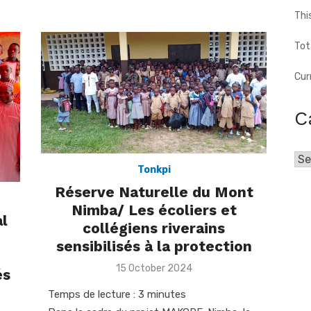
Thi
Tot
Cur
C
Cat
Tonkpi
Réserve Naturelle du Mont
Nimba/ Les écoliers et
al
collégiens riverains
sensibilisés à la protection
Posted
15 October 2024
és
on
Temps de lecture :
3
minutes