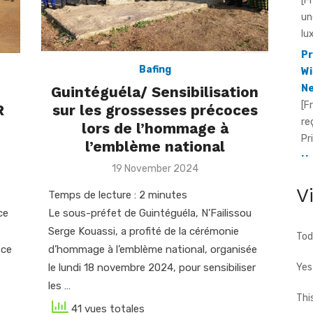
un
lu
Pr
Wi
Bafing
Ne
[F
n
Guintéguéla/ Sensibilisation
re
R
sur les grossesses précoces
Pr
lors de l’hommage à
He
l’emblème national
Id
Posted
19 November 2024
[F
on
V
fo
Temps de lecture :
2
minutes
te
ce
Le sous-préfet de Guintéguéla, N’Failissou
cho
Serge Kouassi, a profité de la cérémonie
Tod
ice
d’hommage à l’emblème national, organisée
le lundi 18 novembre 2024, pour sensibiliser
Yes
les …
Thi
41 vues totales