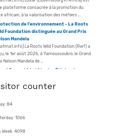
e plateforme consacrée à la promotion du
xe africain, à la valorisation des métiers ...
otection de l'environnement - La Roots
ld Foundation distinguée au Grand Prix
lson Mandela
ratmat.info] La Roots Wild Foundation (Rwf) a
çu, le 1er août 2026, à Yamoussoukro, le Grand
ix Nelson Mandela de ...
rvé Renard à la tête des Éléphants -
riss Diallo justifie son choix
ratmat.info] L'expérience, la connaissance du
isitor counter
otball africain et la capacité d'adaptation du
chnicien français justifient, selon la Fif, son
ix ...
ay: 84
terday: 1066
s Week: 4098