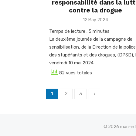
responsabilité dans la lut
contre la drogue
Posted
12 May 2024
on
Temps de lecture :
5
minutes
La deuxième journée de la campagne de
sensibilisation, de la Direction de la police
des stupéfiants et des drogues, (DPSD), 
vendredi 10 mai 2024 …
82 vues totales
Posts
1
2
3
‹
navigation
© 2026 man-info.