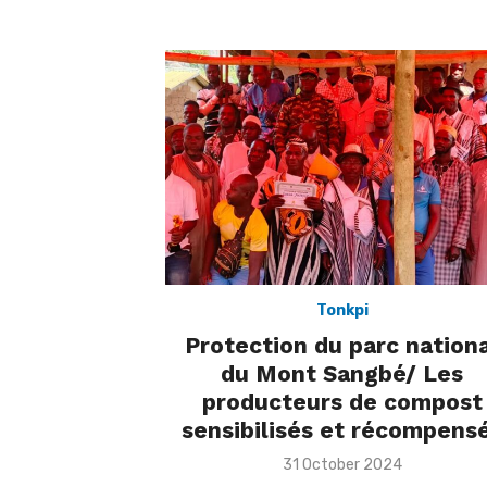
Tonkpi
Protection du parc nation
du Mont Sangbé/ Les
producteurs de compost
sensibilisés et récompens
Posted
31 October 2024
on