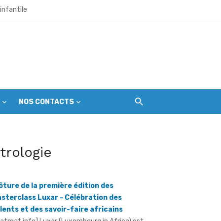
infantile
et citoyens
l’échéance du 1er septembre
NOS CONTACTS
r les premières gardiennes du parc
itrologie
ine mondial en péril
ôture de la première édition des
sterclass Luxar - Célébration des
lents et des savoir-faire africains
ratmat.info] Luxar (Luxembourg in Africa) est