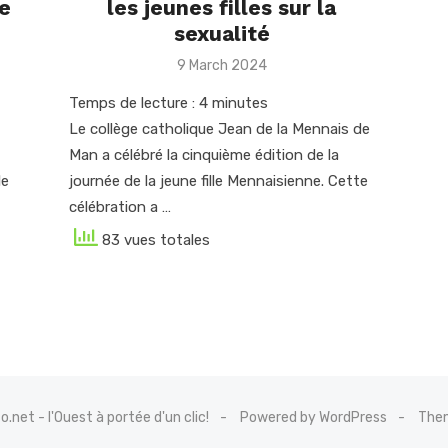
te
les jeunes filles sur la
sexualité
Posted
9 March 2024
on
Temps de lecture :
4
minutes
Le collège catholique Jean de la Mennais de
Man a célébré la cinquième édition de la
le
journée de la jeune fille Mennaisienne. Cette
célébration a …
83 vues totales
net - l'Ouest à portée d'un clic!
Powered by WordPress
Them