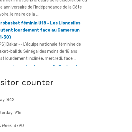
voire, le maire de la ...
robasket féminin U18 - Les Lioncelles
utent lourdement face au Cameroun
1-30)
PS] Dakar -- L'équipe nationale féminine de
sket-ball du Sénégal des moins de 18 ans
est lourdement inclinée, mercredi, face ...
e anniversaire du pays - Dr Euphrasie
Guessan, déléguée communale Pdci-Rda
pougon-Centre 1, appelle à la
bilisation exceptionnelle
isitor counter
ratmat.info] À 72 heures de la célébration du
e anniversaire de l'indépendance de la Côte
Ivoire, Dr Euphrasie N'Guessan, vice-présidente
ay: 842
terday: 916
s Week: 3790