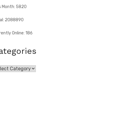
s Month: 5820
al: 2088890
rently Online: 186
ategories
egories