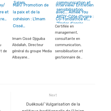
ey/
Man/ Promotion de
Interview/ Entretien
re et
la paix et de la
avec... Aimée You
tre…
cohésion : L'Imam
Co-fondatrice et…
Cissé…
Certifiée en
management,
Imam Cissé Djiguiba
consultante en
u
Abdallah, Directeur
communication,
et de
général du groupe Media
sensibilisation et
Albayane…
gestionnaire de…
Next
Next
Duékoué/ Vulgarisation de la
post: