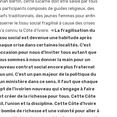
nan Bertin, cette lucarne doit être saisie par tous
s participants composés de guides religieux, des
efs traditionnels, des jeunes femmes pour enfin
sserrer le tissu social fragilisé à cause des crises
’a connu la Côte d’Ivoire.
« La fragilisation du
issu social est devenue une habitude après
haque crise dans certaines localités. C’est
’occasion pour nous d’Inviter tous autant que
ous sommes à nous donner la main pour un
ouveau contrat social encore plus fraternel
us uni. C’est un pan majeur de la politique du
un ministère dans ce sens. Il faut que chaque
ept de l’ivoirien nouveau qui s’engage à faire
 et créer de la richesse pour tous. Cette Côte
il, l’union et la discipline. Cette Côte d’Ivoire
bombe de richesse et une volonté pour aller à