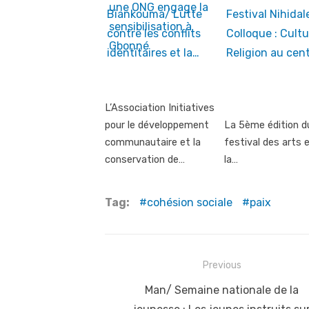
Biankouma/ Lutte
Festival Nihidal
contre les conflits
Colloque : Cultu
identitaires et la…
Religion au cen
L’Association Initiatives
pour le développement
La 5ème édition d
communautaire et la
festival des arts 
conservation de…
la…
Tag:
cohésion sociale
paix
Post
Previous
navigation
Previous
Man/ Semaine nationale de la
post: