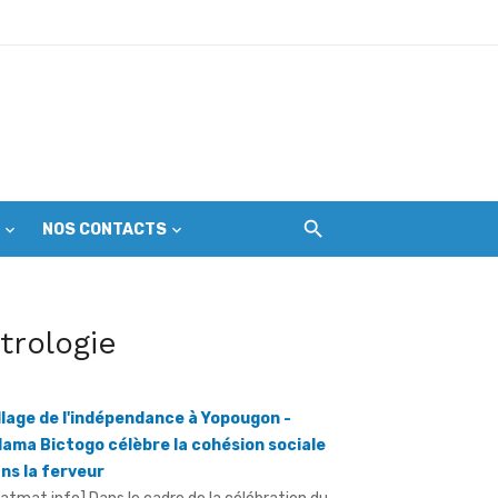
ir les premières gardiennes du parc
NOS CONTACTS
ine mondial en péril
itrologie
llage de l'indépendance à Yopougon -
ama Bictogo célèbre la cohésion sociale
ns la ferveur
infantile
ratmat.info] Dans le cadre de la célébration du
e anniversaire de l'indépendance de la Côte