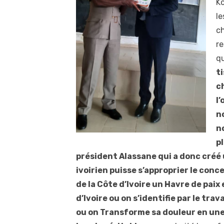
Ko
le
ch
re
qu
t
c
l
n
n
pl
président Alassane qui a donc créé 
ivoirien puisse s’approprier le conc
de la Côte d’Ivoire un Havre de paix
d’Ivoire ou on s’identifie par le trava
ou on Transforme sa douleur en une 