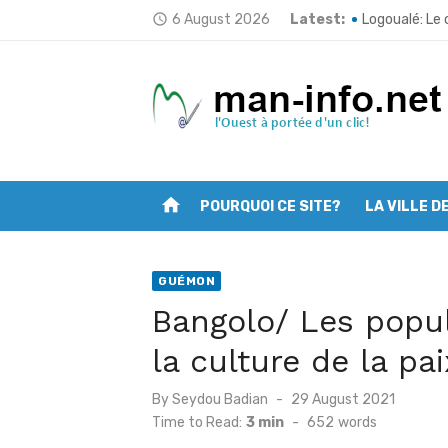
Skip
6 August 2026
Latest:
Koro: Le prem
access_time
to
Logoualé: Le 
content
Opération “Zé
Man: Les jeun
Deuxième ses
home
POURQUOI CE SITE?
LA VILLE D
Mont Nimba: L’
Filière café 
GUÉMON
Man: Vincent 
Bangolo/ Les popul
Tonkpi: L’ULD
la culture de la pa
Man: La Fond
Posted
By
Seydou Badian
29 August 2021
on
Time to Read:
3 min
-
652
words