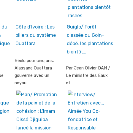
e du
Côte d'Ivoire : Les
Guiglo/ Forêt
n
piliers du système
classée du Goin-
gique
Ouattara
débé: les plantations
bientôt…
Réélu pour cinq ans,
Alassane Ouattara
Par Jean Olivier DAN /
ue
gouverne avec un
Le ministre des Eaux
noyau…
et…