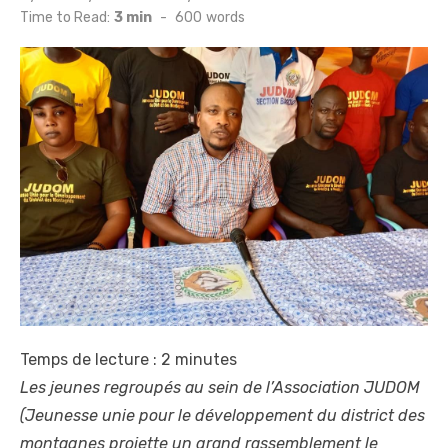
on
Time to Read:
3 min
-
600
words
Temps de lecture :
2
minutes
Les jeunes regroupés au sein de l’Association JUDOM
(Jeunesse unie pour le développement du district des
montagnes projette un grand rassemblement le