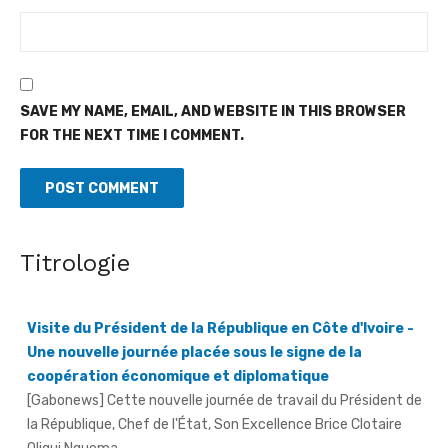
SAVE MY NAME, EMAIL, AND WEBSITE IN THIS BROWSER
FOR THE NEXT TIME I COMMENT.
Titrologie
Visite du Président de la République en Côte d'Ivoire -
Une nouvelle journée placée sous le signe de la
coopération économique et diplomatique
[Gabonews] Cette nouvelle journée de travail du Président de
la République, Chef de l'État, Son Excellence Brice Clotaire
Oligui Nguema, ...
An 66 - À Bouna, la fête de l'Indépendance célébrée
sous le signe de la paix et de la sécurité