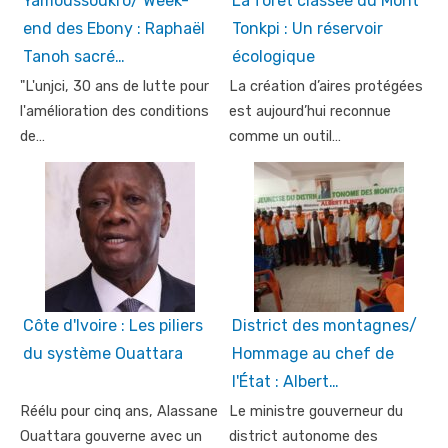
Yamoussoukro/ Week-
La forêt classée du Mont
end des Ebony : Raphaël
Tonkpi : Un réservoir
Tanoh sacré…
écologique
"L'unjci, 30 ans de lutte pour
La création d’aires protégées
l'amélioration des conditions
est aujourd’hui reconnue
de…
comme un outil…
Côte d'Ivoire : Les piliers
District des montagnes/
du système Ouattara
Hommage au chef de
l'État : Albert…
Réélu pour cinq ans, Alassane
Le ministre gouverneur du
Ouattara gouverne avec un
district autonome des