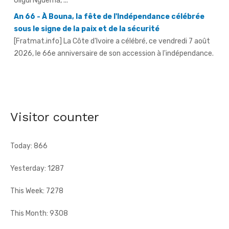
[Fratmat.info] La Côte d'Ivoire a célébré, ce vendredi 7 août
2026, le 66e anniversaire de son accession à l'indépendance.
AN 66 - Abengourou - Le préfet engage la bataille
contre les fléaux qui freinent le développement
[Fratmat.info] La célébration du 66e anniversaire de
l'indépendance de la Côte d'Ivoire, ce vendredi 7 août 2026 à
Abengourou, a ...
Visitor counter
Today: 866
Yesterday: 1287
This Week: 7278
This Month: 9308