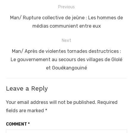
Post
Previous
navigation
Previous
Man/ Rupture collective de jeûne : Les hommes de
post:
médias communient entre eux
Next
Next
Man/ Après de violentes tornades destructrices :
post:
Le gouvernement au secours des villages de Glolé
et Gouékangouiné
Leave a Reply
Your email address will not be published.
Required
fields are marked
*
COMMENT
*