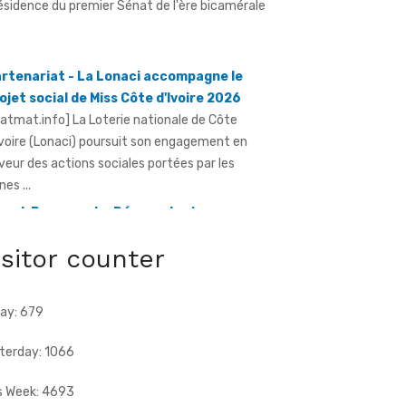
rtenariat - La Lonaci accompagne le
ojet social de Miss Côte d'Ivoire 2026
ratmat.info] La Loterie nationale de Côte
Ivoire (Lonaci) poursuit son engagement en
veur des actions sociales portées par les
nes ...
and-Bassam - Le Réseau des jeunes
dres du Sud-Comoé offre du matériel
dical à 4 structures sanitaires
ratmat.info] Le Réseau des jeunes cadres du
isitor counter
d-Comoé, dirigé par Eliame Niamkey, a remis,
 jeudi 6 août 2026, au ...
ay: 679
terday: 1066
s Week: 4693