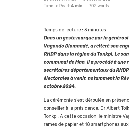
on
Time to Read:
4 min
-
702
words
Temps de lecture :
3
minutes
Dans un geste marqué par la générosité,
Vagondo Diomandé, a réitéré son eng
RHDP dans la région du Tonkpi. Le sam
communal de Man, il a procédé à une r
secrétaires départementaux du RHDP, 
électorales à venir, notamment la Révi
octobre 2024.
La cérémonie s’est déroulée en présence
conseiller à la présidence, Dr Albert T
Tonkpi. À cette occasion, le ministre 
rames de papier et 18 smartphones aux