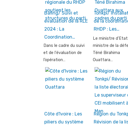
Bafing/ Suivi et
Tonkpi/ Installa
évaluation de la RLE
de la coordinat
2024 : La
RHDP : Les…
Coordination…
Le ministre d’Etat
Dans le cadre du suivi
ministre de la déf
et de l'évaluation de
Téné Birahima
l’opération…
Ouattara…
Côte d'Ivoire : Les
Région du Tonkp
piliers du système
Révision de la li