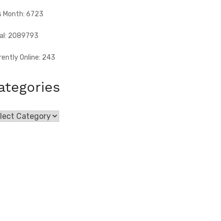
s Month: 6723
al: 2089793
rently Online: 243
ategories
egories