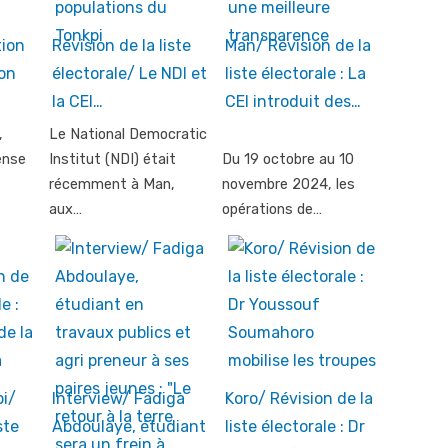
tion
Révision de la liste
Man/ Révision de la
ion
électorale/ Le NDI et
liste électorale : La
la CEI…
CEI introduit des…
,
Le National Democratic
ense
Institut (NDI) était
Du 19 octobre au 10
récemment à Man,
novembre 2024, les
aux…
opérations de…
i/
Interview/ Fadiga
Koro/ Révision de la
ste
Abdoulaye, étudiant
liste électorale : Dr