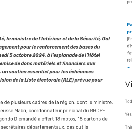
Pa
pr
[F
d'
 le ministre de l’Intérieur et de la Sécurité, Gal
fa
agement pour le renforcement des bases du
rei
edi 5 octobre 2024, à l’esplanade de l’Hôtel
Gr
emise de dons matériels et financiers aux
ca
un soutien essentiel pour les échéances
mé
sion de la Liste électorale (RLE) prévue pour
[F
V
Su
le
Tod
 de plusieurs cadres de la région, dont le ministre,
oikeusse Mabri, coordonnateur principal du RHDP-
Yes
Vagondo Diomandé a offert 18 motos, 18 cartons de
 secrétaires départementaux, des outils
Thi