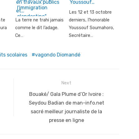
en travaux publics
Youssouf…
et…
Les 12 et 13 octobre
ste
La terre ne trahi jamais
derniers, l’honorable
aura
comme le dit l’adage.
Youssouf Soumahoro,
Ce…
Secrétaire…
ts scolaires
vagondo Diomandé
Next
Next
Bouaké/ Gala Plume d’Or Ivoire :
post:
Seydou Badian de man-info.net
sacré meilleur journaliste de la
presse en ligne