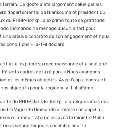
e terrain. Ce geste a été largement salué par les
taire départemental de Biankouma et président du
ux du RHDP-Tonkpi, a exprimé toute sa gratitude
agondo Diomandé ne ménage aucun effort pour
 est une preuve concrète de son engagement et nous
es conditions », a-t-il déclaré.
uant à lui, exprimé sa reconnaissance et a souligné
s différents cadres de la région. « Nous avançons
ion et les mêmes objectifs. Avec l’appui constant
s objectifs pour la région », a-t-il affirmé.
l’unité du RHDP dans le Tonkpi, à quelques mois des
ministre Vagondo Diomandé a réitéré son appel à
r ses relations fraternelles avec le ministre Mabri
t nous serons toujours ensemble pour le