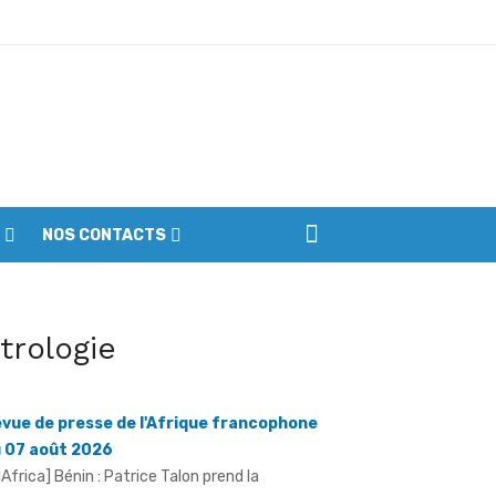
ptembre
NOS CONTACTS
iennes du parc
itrologie
vue de presse de l'Afrique francophone
 07 août 2026
llAfrica] Bénin : Patrice Talon prend la
ésidence du premier Sénat de l'ère bicamérale