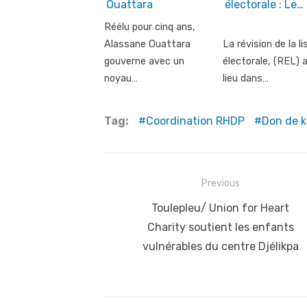
Ouattara
électorale : Le…
Réélu pour cinq ans,
Alassane Ouattara
La révision de la li
gouverne avec un
électorale, (REL) 
noyau…
lieu dans…
Tag:
Coordination RHDP
Don de ki
Post
Previous
navigation
Previous
Toulepleu/ Union for Heart
post:
Charity soutient les enfants
vulnérables du centre Djélikpa