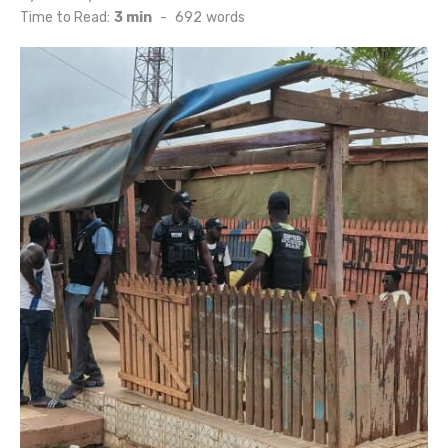
on
Time to Read:
3 min
-
692
words