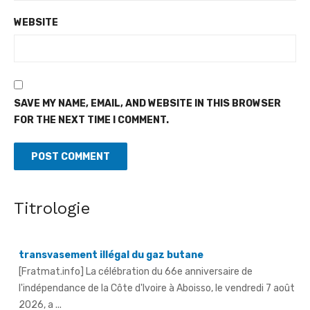
WEBSITE
SAVE MY NAME, EMAIL, AND WEBSITE IN THIS BROWSER
FOR THE NEXT TIME I COMMENT.
Guerre déclarée contre l'orpaillage illicite et le
transvasement illégal du gaz butane
[Fratmat.info] La célébration du 66e anniversaire de
l'indépendance de la Côte d'Ivoire à Aboisso, le vendredi 7 août
Titrologie
2026, a ...
An 66 de l'indépendance à Sandegué - Le préfet rend
hommage au Président Ouattara pour la consolidation
de la paix
[Fratmat.info] La ville de Sandegué, dans la région du