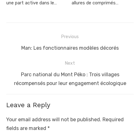
une part active dans le…
allures de comprimés…
Post
Previous
navigation
Previous
Man: Les fonctionnaires modèles décorés
post:
Next
Next
Parc national du Mont Péko : Trois villages
post:
récompensés pour leur engagement écologique
Leave a Reply
Your email address will not be published.
Required
fields are marked
*