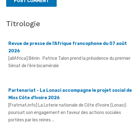
Revue de presse de l'Afrique francophone du 07 août
Titrologie
2026
[allAfrica] Bénin : Patrice Talon prend la présidence du premier
Sénat de l'ère bicamérale
Partenariat - La Lonaci accompagne le projet social de
Miss Côte d'Ivoire 2026
[Fratmat.info] La Loterie nationale de Côte d'Ivoire (Lonaci)
poursuit son engagement en faveur des actions sociales
portées par les reines ...
Grand-Bassam - Le Réseau des jeunes cadres du Sud-
Comoé offre du matériel médical à 4 structures
sanitaires
[Fratmat.info] Le Réseau des jeunes cadres du Sud-Comoé,