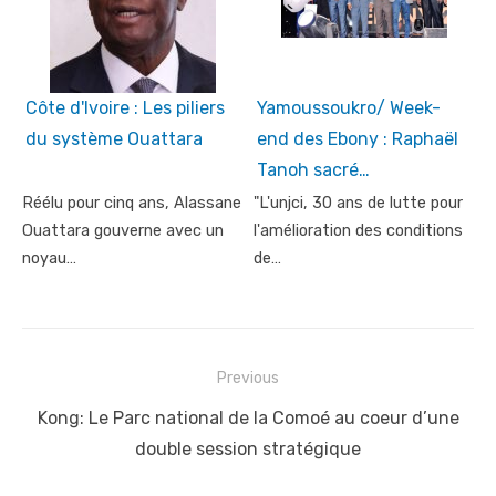
Côte d'Ivoire : Les piliers
Yamoussoukro/ Week-
du système Ouattara
end des Ebony : Raphaël
Tanoh sacré…
Réélu pour cinq ans, Alassane
"L'unjci, 30 ans de lutte pour
Ouattara gouverne avec un
l'amélioration des conditions
noyau…
de…
Post
Previous
navigation
Previous
Kong: Le Parc national de la Comoé au coeur d’une
post:
double session stratégique