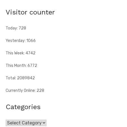
dirigé par Eliame Niamkey, a remis, le jeudi 6 août 2026, au ...
Visitor counter
Today: 728
Yesterday: 1066
This Week: 4742
This Month: 6772
Total: 2089842
Currently Online: 228
Categories
Categories