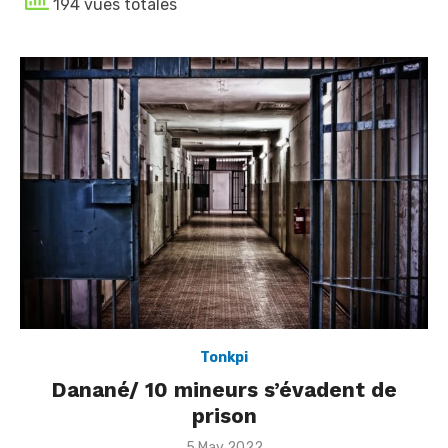
194 vues totales
Tonkpi
Danané/ 10 mineurs s’évadent de
prison
Posted
5 May 2022