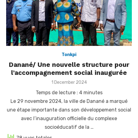
Tonkpi
Danané/ Une nouvelle structure pour
l’accompagnement social inaugurée
Posted
1 December 2024
on
Temps de lecture :
4
minutes
Le 29 novembre 2024, la ville de Danané a marqué
une étape importante dans son développement social
avec l’inauguration officielle du complexe
socioéducatif de la …
78 vues totales