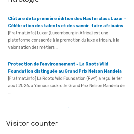
[Fratmat.info] Luxar (Luxembourg in Africa) est une
plateforme consacrée à la promotion du luxe africain, à la
valorisation des métiers ...
Protection de l'environnement - La Roots Wild
Foundation distinguée au Grand Prix Nelson Mandela
[Fratmat.info] La Roots Wild Foundation (Rwf) a reçu, le 1er
août 2026, à Yamoussoukro, le Grand Prix Nelson Mandela de
...
Hervé Renard à la tête des Éléphants - Idriss Diallo
justifie son choix
[Fratmat.info] L'expérience, la connaissance du football
africain et la capacité d'adaptation du technicien français
justifient, selon la Fif, son choix ...
Visitor counter