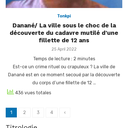
Tonkpi
Danané/ La ville sous le choc de la
découverte du cadavre mutilé d’une
fillette de 12 ans
Posted
25 April 2022
on
Temps de lecture :
2
minutes
Est-ce un crime rituel ou crapuleux ? La ville de
Danané est en ce moment secoué par la découverte
du corps d’une fillette de 12 …
436 vues totales
Posts
1
2
3
4
‹
Clôture de la première édition des Masterclass Luxar -
navigation
Célébration des talents et des savoir-faire africains
Titrologie