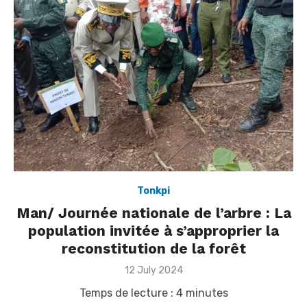
Tonkpi
Man/ Journée nationale de l’arbre : La
population invitée à s’approprier la
reconstitution de la forêt
Posted
12 July 2024
on
Temps de lecture :
4
minutes