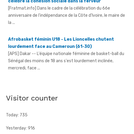
[Fratmat.info] Dans le cadre de la célébration du 66e
anniversaire de l'indépendance de la Côte d'Ivoire, le maire de
la ...
Afrobasket féminin U18 - Les Lioncelles chutent
lourdement face au Cameroun (61-30)
[APS] Dakar -- L'équipe nationale féminine de basket-ball du
Sénégal des moins de 18 ans s'est lourdement inclinée,
mercredi, face ...
66e anniversaire du pays - Dr Euphrasie N'Guessan,
déléguée communale Pdci-Rda Yopougon-Centre 1,
appelle à la mobilisation exceptionnelle
Visitor counter
[Fratmat.info] À 72 heures de la célébration du 66e
anniversaire de l'indépendance de la Côte d'Ivoire, Dr Euphrasie
N'Guessan, vice-présidente ...
Today: 735
Yesterday: 916