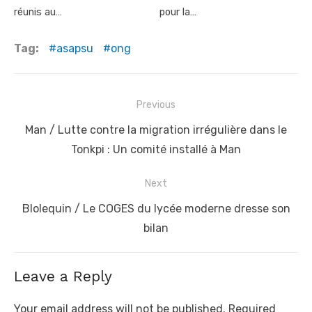
réunis au…
pour la…
Tag:
asapsu
ong
Post
Previous
navigation
Previous
Man / Lutte contre la migration irrégulière dans le
post:
Tonkpi : Un comité installé à Man
Next
Next
Blolequin / Le COGES du lycée moderne dresse son
post:
bilan
Leave a Reply
Your email address will not be published.
Required