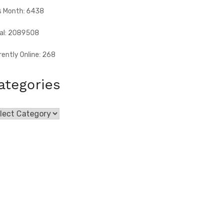
s Month: 6438
al: 2089508
rently Online: 268
ategories
egories