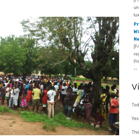
lu
Pr
Wi
Ne
[F
re
Pr
He
Id
[F
fo
V
te
cho
Tod
Yes
Thi