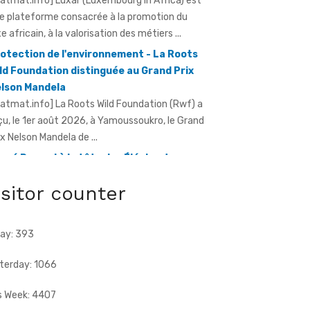
xe africain, à la valorisation des métiers ...
otection de l'environnement - La Roots
ld Foundation distinguée au Grand Prix
lson Mandela
ratmat.info] La Roots Wild Foundation (Rwf) a
çu, le 1er août 2026, à Yamoussoukro, le Grand
ix Nelson Mandela de ...
rvé Renard à la tête des Éléphants -
riss Diallo justifie son choix
ratmat.info] L'expérience, la connaissance du
otball africain et la capacité d'adaptation du
isitor counter
chnicien français justifient, selon la Fif, son
ix ...
ay: 393
terday: 1066
s Week: 4407