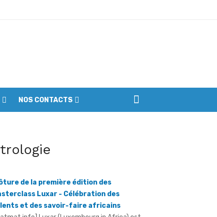
ptembre
NOS CONTACTS
iennes du parc
itrologie
ôture de la première édition des
sterclass Luxar - Célébration des
lents et des savoir-faire africains
ratmat.info] Luxar (Luxembourg in Africa) est
e plateforme consacrée à la promotion du