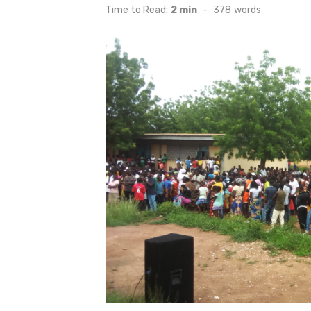
on
Time to Read:
2 min
-
378
words