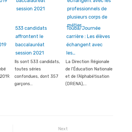
533 candidats
Touba/Journée
affrontent le
carrière : Les élèves
019
baccalauréat
échangent avec
session 2021
les…
Ils sont 533 candidats,
La Direction Régionale
mbé
toutes séries
de l’Éducation Nationale
 2019.
confondues, dont 357
et de l’Alphabétisation
garçons…
(DRENA),…
Next