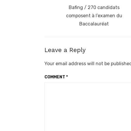
navigation
Previous
Bafing / 270 candidats
post:
composent à l’examen du
Baccalauréat
Leave a Reply
Your email address will not be publishe
COMMENT
*