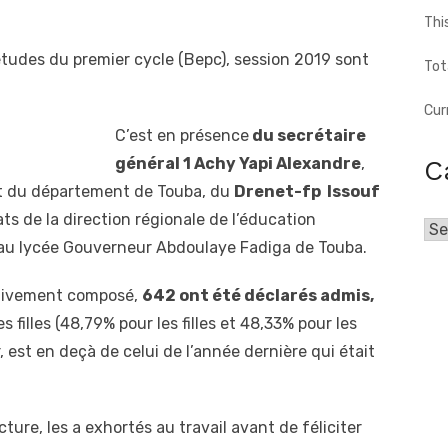
Thi
études du premier cycle (Bepc), session 2019 sont
Tot
Cur
C’est en présence
du secrétaire
C
général 1 Achy Yapi Alexandre
,
fet du département de Touba, du
Drenet-fp Issouf
ats de la direction régionale de l’éducation
Cat
 au lycée Gouverneur Abdoulaye Fadiga de Touba.
ctivement composé,
642 ont été déclarés admis,
filles (48,79% pour les filles et 48,33% pour les
r, est en deçà de celui de l’année dernière qui était
ture, les a exhortés au travail avant de féliciter