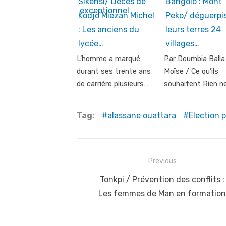
Sikensi/ Décès de
Bangolo : Mont
Kodjo Miezan Michel
Peko/ déguerpi
: Les anciens du
leurs terres 24
lycée…
villages…
L’homme a marqué
Par Doumbia Balla
durant ses trente ans
Moïse / Ce qu’ils
de carrière plusieurs…
souhaitent Rien n
Tag:
alassane ouattara
Election p
Post
Previous
navigation
Previous
Tonkpi / Prévention des conflits :
post:
Les femmes de Man en formation