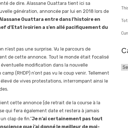
nté de dire. Alassane Ouattara tient ici sa
Thi
uvelle génération, annoncée par lui en 2018 lors de
 Alassane Ouattara entre dans l’histoire en
Tot
hef d’Etat ivoirien a s’en allé pacifiquement du
Cur
C
n n’est pas une surprise. Vu le parcours de
ent de cette annonce. Tout le monde était focalisé
e éventuelle modification dans la nouvelle
Cat
 camp (RHDP) n’ont pas vu le coup venir. Tellement
 élevé de vives protestations, interrompant ainsi le
des.
ient cette annonce (de retrait de la course à la
e qui fera également date et restera à jamais
n clap de fin.”
Je n’ai certainement pas tout
onscience que j’ai donné le meilleur de moi-