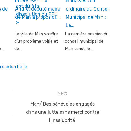
Interview - Tia
Man/ Session
s de
André, député maire
ordinaire du Conseil
de Man à propos du…
Municipal de Man :
Le…
La ville de Man souffre
La dernière session du
d’un problème voirie et
conseil municipal de
e…
de…
Man tenue le…
résidentielle
Next
Next
Man/ Des bénévoles engagés
post:
dans une lutte sans merci contre
l’insalubrité