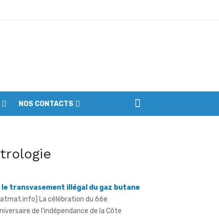
ptembre
NOS CONTACTS
iennes du parc
erre déclarée contre l'orpaillage illicite
itrologie
 le transvasement illégal du gaz butane
ratmat.info] La célébration du 66e
niversaire de l'indépendance de la Côte
Ivoire à Aboisso, le vendredi 7 août 2026, a ...
 66 de l'indépendance à Sandegué - Le