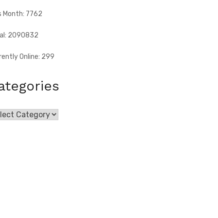
s Month: 7762
al: 2090832
rently Online: 299
ategories
egories