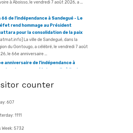
éfet rend hommage au Président
attara pour la consolidation de la paix
ratmat.info] La ville de Sandegué, dans la
gion du Gontougo, a célébré, le vendredi 7 août
26, le 66e anniversaire ...
e anniversaire de l'indépendance à
ugbo - Le sous-préfet appelle à l'union
ce à la menace terroriste
ratmat.info] À l'occasion de la célébration du
e anniversaire de l'indépendance de la Côte
Ivoire, le sous-préfet de Tougbo, dans ...
isitor counter
ay: 607
terday: 1111
s Week: 5732