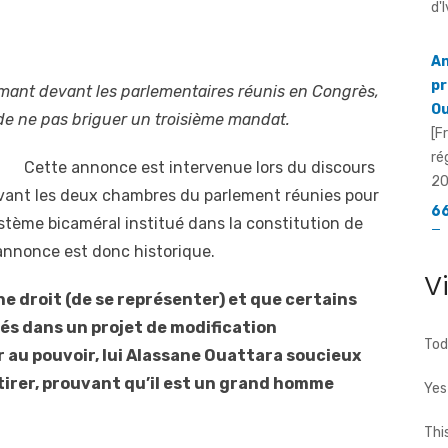
pr
Ou
[F
imant devant les parlementaires réunis en Congrès,
ré
20
 de ne pas briguer un troisième mandat.
66
Cette annonce est intervenue lors du discours
To
devant les deux chambres du parlement réunies pour
fa
[F
ystème bicaméral institué dans la constitution de
66
annonce est donc historique.
d'
V
ne droit (de se représenter) et que certains
cés dans un projet de modification
Tod
 au pouvoir, lui Alassane Ouattara soucieux
etirer, prouvant qu’il est un grand homme
Yes
Thi