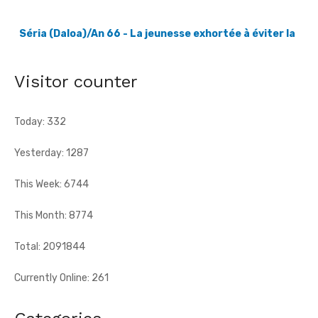
[Fratmat.info] À l'instar de nombreuses localités à travers le
pays, le village de Séria, chef-lieu de canton du Gbaloan Sud, ...
Visitor counter
Today: 332
Yesterday: 1287
This Week: 6744
This Month: 8774
Total: 2091844
Currently Online: 261