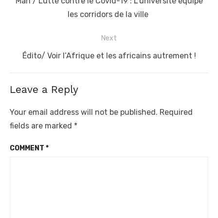
Previous
Man / Lutte contre le Covid-19 : L’université équipe
post:
les corridors de la ville
Next
Next
Édito/ Voir l’Afrique et les africains autrement !
post:
Leave a Reply
Your email address will not be published.
Required
fields are marked
*
COMMENT
*