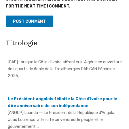
FOR THE NEXT TIME I COMMENT.
Côte d'Ivoire - Algérie, un duel de contrastes
Titrologie
[CAF] Lorsque la Côte d'Ivoire affrontera l'Algérie en ouverture
des quarts de finale de la TotalEnergies CAF CAN Féminine
2026, ...
Le Président angolais félicite la Côte d'Ivoire pour le
66e anniversaire de son indépendance
[ANGOP] Luanda -- Le Président de la République d'Angola,
João Lourenço, a félicité ce vendredi le peuple et le
gouvernement ...
Séria (Daloa)/An 66 - La jeunesse exhortée à éviter la
consommation et le trafic de drogue