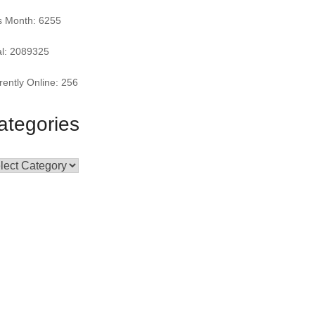
s Month: 6255
al: 2089325
rently Online: 256
ategories
egories