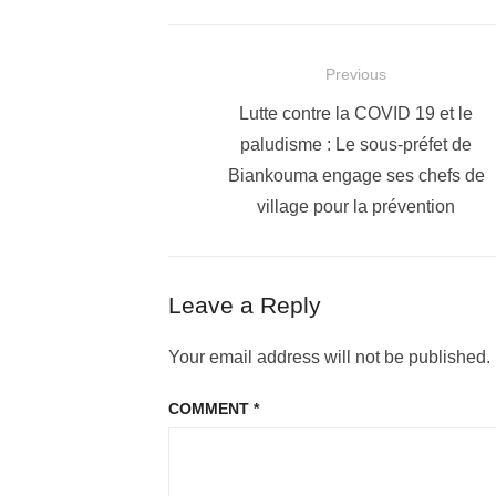
Post
Previous
navigation
Previous
Lutte contre la COVID 19 et le
post:
paludisme : Le sous-préfet de
Biankouma engage ses chefs de
village pour la prévention
Leave a Reply
Your email address will not be published.
COMMENT
*