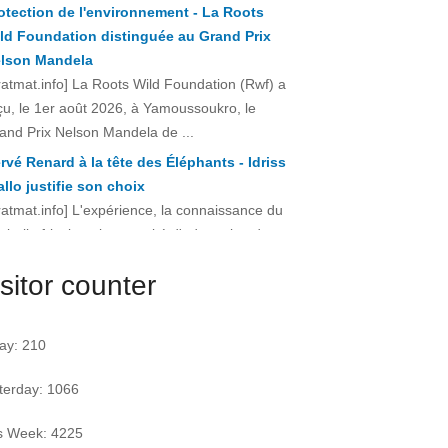
ratmat.info] La Roots Wild Foundation (Rwf) a
çu, le 1er août 2026, à Yamoussoukro, le
and Prix Nelson Mandela de ...
rvé Renard à la tête des Éléphants - Idriss
allo justifie son choix
ratmat.info] L'expérience, la connaissance du
otball africain et la capacité d'adaptation du
chnicien français justifient, selon la Fif, son
ix ...
sitor counter
ay: 210
terday: 1066
s Week: 4225