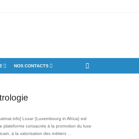
bre
iennes du parc
E
NOS CONTACTS
ôture de la première édition des
sterclass Luxar - Célébration des talents
 des savoir-faire africains
trologie
ratmat.info] Luxar (Luxembourg in Africa) est
e plateforme consacrée à la promotion du luxe
ricain, à la valorisation des métiers ...
otection de l'environnement - La Roots
ld Foundation distinguée au Grand Prix
lson Mandela