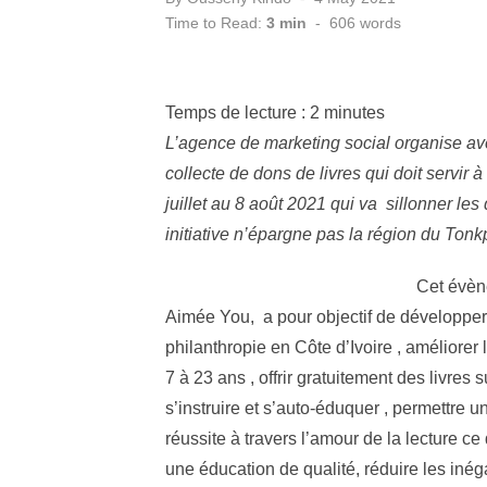
on
Time to Read:
3 min
-
606
words
Temps de lecture :
2
minutes
L’agence de marketing social organise avec
collecte de dons de livres qui doit servir 
juillet au 8 août 2021 qui va sillonner le
initiative n’épargne pas la région du Tonkp
Cet évèn
Aimée You, a pour objectif de développer à l
philanthropie en Côte d’Ivoire , améliorer
7 à 23 ans , offrir gratuitement des livres
s’instruire et s’auto-éduquer , permettre 
réussite à travers l’amour de la lecture ce
une éducation de qualité, réduire les inéga