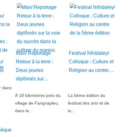
Man/ Reportage
Festival Nihidaley/
u/
Retour à la terre :
Colloque : Culture et
ns
Deux jeunes
Religion au centre…
diplômés sur…
r dans
À 18 kilomètres près du
La 5ème édition du
village de Fangnapleu,
festival des arts et de
…
dans le…
la…
thèque