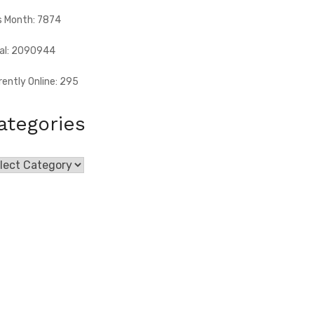
s Month: 7874
al: 2090944
rently Online: 295
ategories
egories