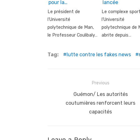
pour la…
lancée
Le président de
Le complexe sport
l’Université
l’Université
polytechnique de Man,
polytechnique de 
le Professeur Coulibaly…
abrite depuis…
Tag:
lutte contre les fakes news
Post
Previous
navigation
Previous
Guémon/ Les autorités
post:
coutumières renforcent leurs
capacités
Leave a Reply