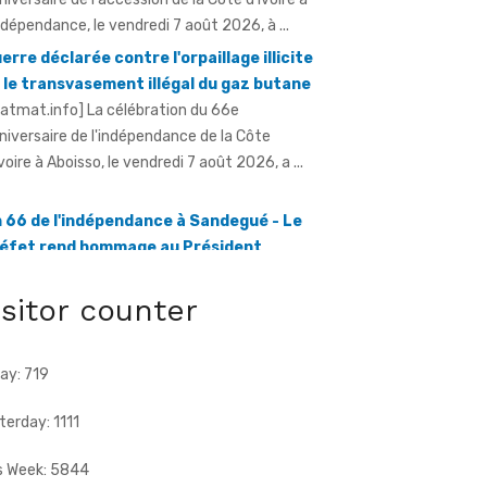
 le transvasement illégal du gaz butane
ratmat.info] La célébration du 66e
niversaire de l'indépendance de la Côte
Ivoire à Aboisso, le vendredi 7 août 2026, a ...
 66 de l'indépendance à Sandegué - Le
éfet rend hommage au Président
attara pour la consolidation de la paix
ratmat.info] La ville de Sandegué, dans la
gion du Gontougo, a célébré, le vendredi 7 août
26, le 66e anniversaire ...
isitor counter
ay: 719
terday: 1111
s Week: 5844