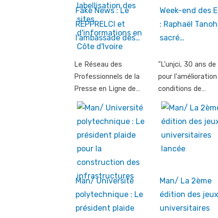
Fake News : Le
Week-end des 
REPPRELCI et
: Raphaël Tanoh
l'ambassade des…
sacré…
Le Réseau des
"L'unjci, 30 ans de
Professionnels de la
pour l'amélioration
Presse en Ligne de…
conditions de…
Man/ Université
Man/ La 2ème
polytechnique : Le
édition des jeu
président plaide
universitaires