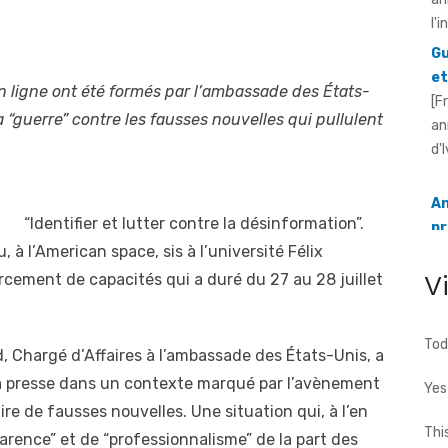
et
[F
an
d'
en ligne ont été formés par l’ambassade des États-
a “guerre” contre les fausses nouvelles qui pullulent
An
pr
Ou
[F
“Identifier et lutter contre la désinformation”.
ré
 à l’American space, sis à l’université Félix
20
V
rcement de capacités qui a duré du 27 au 28 juillet
Tod
, Chargé d’Affaires à l’ambassade des États-Unis, a
à la presse dans un contexte marqué par l’avènement
Yes
e de fausses nouvelles. Une situation qui, à l’en
Thi
sparence” et de “professionnalisme” de la part des