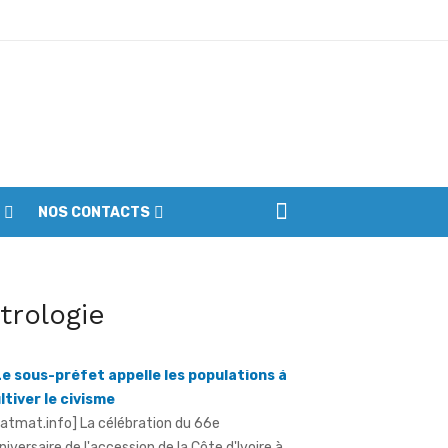
ptembre
NOS CONTACTS
iennes du parc
dépendance 2026 à Sérébou (Famienkro)
itrologie
Le sous-préfet appelle les populations à
ltiver le civisme
ratmat.info] La célébration du 66e
niversaire de l'accession de la Côte d'Ivoire à
indépendance, le vendredi 7 août 2026, à ...
erre déclarée contre l'orpaillage illicite