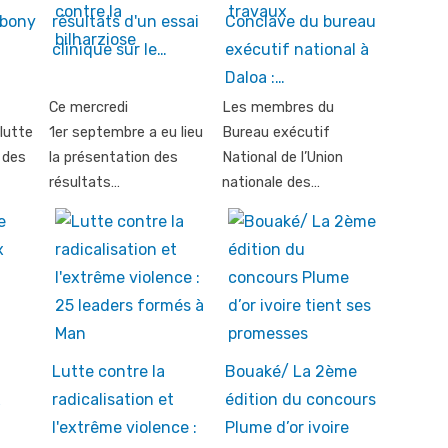
Ebony
résultats d'un essai
Conclave du bureau
clinique sur le…
exécutif national à
Daloa :…
Ce mercredi
Les membres du
 lutte
1er septembre a eu lieu
Bureau exécutif
 des
la présentation des
National de l’Union
résultats…
nationale des…
Lutte contre la
Bouaké/ La 2ème
x
radicalisation et
édition du concours
l'extrême violence :
Plume d’or ivoire