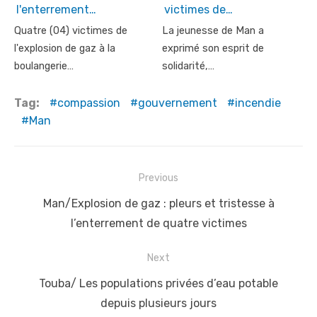
l'enterrement…
victimes de…
Quatre (04) victimes de
La jeunesse de Man a
l'explosion de gaz à la
exprimé son esprit de
boulangerie…
solidarité,…
Tag:
compassion
gouvernement
incendie
Man
Post
Previous
navigation
Previous
Man/Explosion de gaz : pleurs et tristesse à
post:
l’enterrement de quatre victimes
Next
Next
Touba/ Les populations privées d’eau potable
post:
depuis plusieurs jours