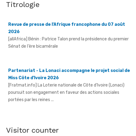
Titrologie
Revue de presse de l'Afrique francophone du 07 août
2026
[allAfrica] Bénin : Patrice Talon prend la présidence du premier
Sénat de l'ère bicamérale
Partenariat - La Lonaci accompagne le projet social de
Miss Côte d'Ivoire 2026
[Fratmat.info] La Loterie nationale de Côte d'Ivoire (Lonaci)
poursuit son engagement en faveur des actions sociales
portées par les reines ...
Grand-Bassam - Le Réseau des jeunes cadres du Sud-
Comoé offre du matériel médical à 4 structures
sanitaires
Visitor counter
[Fratmat.info] Le Réseau des jeunes cadres du Sud-Comoé,