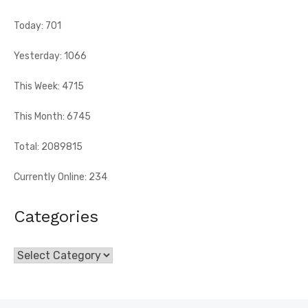
dirigé par Eliame Niamkey, a remis, le jeudi 6 août 2026, au ...
Today: 701
Yesterday: 1066
This Week: 4715
This Month: 6745
Total: 2089815
Currently Online: 234
Categories
Categories