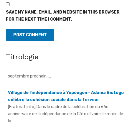
SAVE MY NAME, EMAIL, AND WEBSITE IN THIS BROWSER
FOR THE NEXT TIME I COMMENT.
Élection à la FIF - Souleymane Cissé, inflexible face aux
menaces
[Fratmat.info] Candidat déclaré à l'élection à la présidence de
la Fédération ivoirienne de football (Fif), prévue le 22
Titrologie
septembre prochain, ...
Village de l'indépendance à Yopougon - Adama Bictogo
célèbre la cohésion sociale dans la ferveur
[Fratmat.info] Dans le cadre de la célébration du 66e
anniversaire de l'indépendance de la Côte d'Ivoire, le maire de
la ...
Afrobasket féminin U18 - Les Lioncelles chutent
lourdement face au Cameroun (61-30)