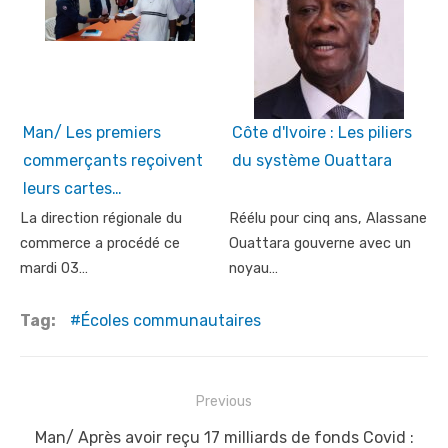
Man/ Les premiers
Côte d'Ivoire : Les piliers
commerçants reçoivent
du système Ouattara
leurs cartes…
La direction régionale du
Réélu pour cinq ans, Alassane
commerce a procédé ce
Ouattara gouverne avec un
mardi 03…
noyau…
Tag:
Écoles communautaires
Post
Previous
navigation
Previous
Man/ Après avoir reçu 17 milliards de fonds Covid :