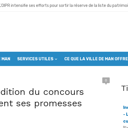
sion du CGL Mont Péko: Les communautés riveraines appelées à deven
OIPR intensifie ses efforts pour sortir la réserve de la liste du patrimo
us- préfet appelle à la vigilance face aux tentations extrémistes
ndépendance célébrée dans l’unité et la ferveur patriotique
ba: Malgré la pluie les populations célèbrent les 66 ans de l’indépen
E MAN
SERVICES UTILES
CE QUE LA VILLE DE MAN OFFRE
ire de l’indépendance à Man : Le préfet Fofana Lancina appelle à préser
 neuve avant la fête nationale : Le Grand ménage mobilise autorités 
0
In
T
u café- cacao: Le Conseil café-cacao mobilise les producteurs avant
dition du concours
- 
cu
ro déchet”: Plus de 1000 jeunes mobilisés à Man pour assainir la ville
tient ses promesses
[F
an
es musulmans appelés à s’engager contre l’incivisme et la drogue
l'
Gu