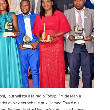
hi, journaliste à la radio Tonkpi FM de Man a
 après avoir décroché le prix Hamed Touré du
dou Badian du site Man-info.net, l’ex site man-