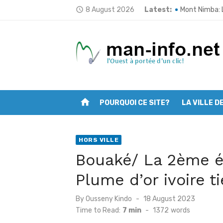
Skip
8 August 2026
Latest:
Deuxième ses
access_time
to
Mont Nimba: L’
content
Tougbo: Le so
Mélapleu: L’i
Sandougou- So
home
POURQUOI CE SITE?
LA VILLE D
66e anniversa
Man fait peau
HORS VILLE
Traçabilité d
Bouaké/ La 2ème é
Opération “Zé
Plume d’or ivoire 
Man: Les jeun
Posted
By
Ousseny Kindo
18 August 2023
on
Time to Read:
7 min
-
1372
words