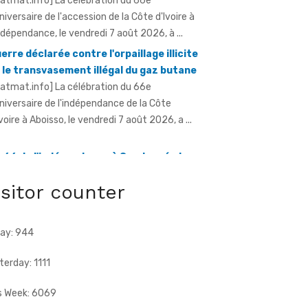
 le transvasement illégal du gaz butane
ratmat.info] La célébration du 66e
niversaire de l'indépendance de la Côte
Ivoire à Aboisso, le vendredi 7 août 2026, a ...
 66 de l'indépendance à Sandegué - Le
éfet rend hommage au Président
attara pour la consolidation de la paix
ratmat.info] La ville de Sandegué, dans la
gion du Gontougo, a célébré, le vendredi 7 août
26, le 66e anniversaire ...
isitor counter
ay: 944
terday: 1111
s Week: 6069