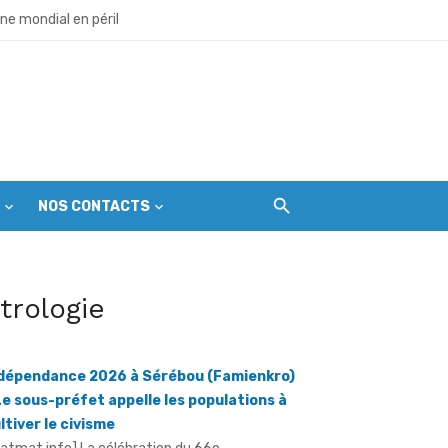
ir les premières gardiennes du parc
ine mondial en péril
dance dans la ferveur
NOS CONTACTS
ver la paix et l’unité
et citoyens
dépendance 2026 à Sérébou (Famienkro)
itrologie
 l’échéance du 1er septembre
Le sous-préfet appelle les populations à
ltiver le civisme
ratmat.info] La célébration du 66e
niversaire de l'accession de la Côte d'Ivoire à
indépendance, le vendredi 7 août 2026, à ...
erre déclarée contre l'orpaillage illicite