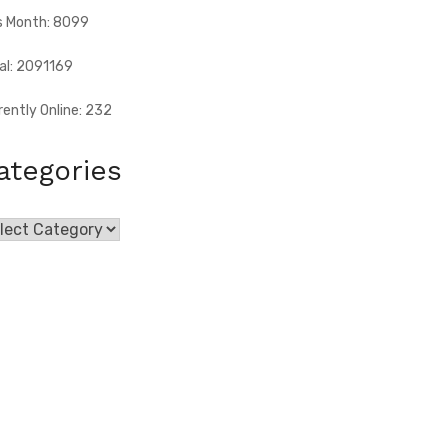
s Month: 8099
al: 2091169
rently Online: 232
ategories
egories