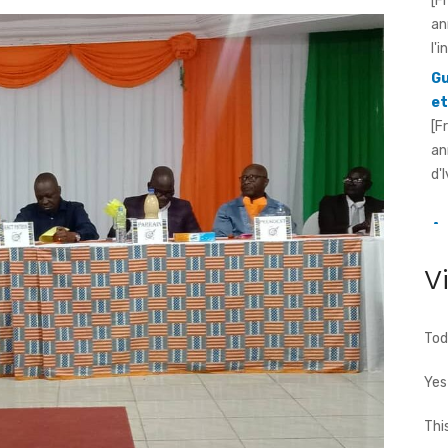
et
[F
an
d'
An
pr
Ou
[F
ré
20
V
Tod
Yes
Thi