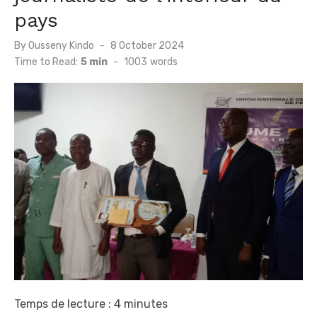
pays
Posted
By
Ousseny Kindo
8 October 2024
on
Time to Read:
5 min
-
1003
words
Temps de lecture :
4
minutes