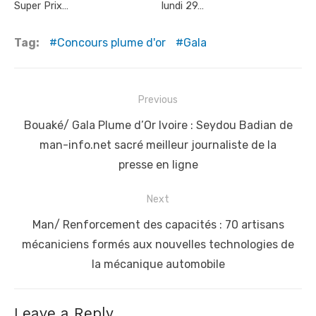
Super Prix…
lundi 29…
Tag:
Concours plume d'or
Gala
Post
Previous
navigation
Previous
Bouaké/ Gala Plume d’Or Ivoire : Seydou Badian de
post:
man-info.net sacré meilleur journaliste de la
presse en ligne
Next
Next
Man/ Renforcement des capacités : 70 artisans
post:
mécaniciens formés aux nouvelles technologies de
la mécanique automobile
Leave a Reply