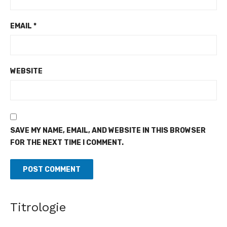
EMAIL
*
WEBSITE
SAVE MY NAME, EMAIL, AND WEBSITE IN THIS BROWSER
FOR THE NEXT TIME I COMMENT.
Revue de presse de l'Afrique francophone du 07 août
2026
Titrologie
[allAfrica] Bénin : Patrice Talon prend la présidence du premier
Sénat de l'ère bicamérale