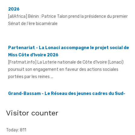
Partenariat - La Lonaci accompagne le projet social de
Miss Côte d'Ivoire 2026
[Fratmat.info] La Loterie nationale de Côte d'Ivoire (Lonaci)
poursuit son engagement en faveur des actions sociales
portées par les reines ...
Grand-Bassam - Le Réseau des jeunes cadres du Sud-
Comoé offre du matériel médical à 4 structures
sanitaires
[Fratmat.info] Le Réseau des jeunes cadres du Sud-Comoé,
dirigé par Eliame Niamkey, a remis, le jeudi 6 août 2026, au ...
Visitor counter
Today: 811