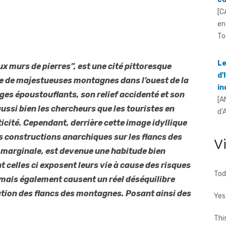
en
To
Le
d'
ux murs de pierres”, est une cité pittoresque
i
[A
e de majestueuses montagnes dans l’ouest de la
d'
ges époustouflants, son relief accidenté et son
pe
aussi bien les chercheurs que les touristes en
Sé
icité. Cependant, derrière cette image idyllique
à 
es constructions anarchiques sur les flancs des
V
d
 marginale, est devenue une habitude bien
[F
t celles ci exposent leurs vie à cause des risques
à 
Tod
 mais également causent un réel déséquilibre
ca
tion des flancs des montagnes. Posant ainsi des
Yes
Thi