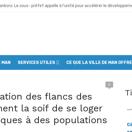
nkoro: Le sous- préfet appelle à l’unité pour accélérer le développe
gbè: Le sous- préfet de M’Bengué se dresse contre les discours de hai
 Deux morts dans un incendie en pleine fête de l’indépendance
oudouo: L’an 66 de l’indépendance célébré dans la ferveur et la recon
ubly: Le sous – préfet appelle à une implication des populations dans 
E MAN
SERVICES UTILES
CE QUE LA VILLE DE MAN OFFRE
bo: Le sous- préfet appelle à la vigilance face aux tentations extré
pleu: L’indépendance célébrée dans l’unité et la ferveur patriotique
0
ougou- Soba: Malgré la pluie les populations célèbrent les 66 ans de 
T
ation des flancs des
anniversaire de l’indépendance à Man : Le préfet Fofana Lancina appelle
nt la soif de se loger
Cô
fait peau neuve avant la fête nationale : Le Grand ménage mobilise a
isques à des populations
co
[C