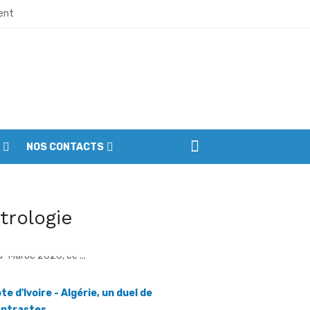
ment
ne et de division
naissance
la transformation de leur cadre de vie
NOS CONTACTS
mistes
l’indépendance dans la ferveur
itrologie
 à préserver la paix et l’unité
te d'Ivoire - Algérie, un duel de
utorités et citoyens
ntrastes
AF] Lorsque la Côte d'Ivoire affrontera l'Algérie