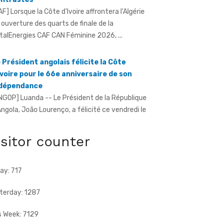
 ouverture des quarts de finale de la
talEnergies CAF CAN Féminine 2026, ...
 Président angolais félicite la Côte
Ivoire pour le 66e anniversaire de son
ndépendance
NGOP] Luanda -- Le Président de la République
Angola, João Lourenço, a félicité ce vendredi le
uple et le gouvernement ...
ria (Daloa)/An 66 - La jeunesse exhortée
éviter la consommation et le trafic de
isitor counter
rogue
ratmat.info] À l'instar de nombreuses localités
travers le pays, le village de Séria, chef-lieu de
ay: 717
nton du Gbaloan Sud, ...
terday: 1287
s Week: 7129