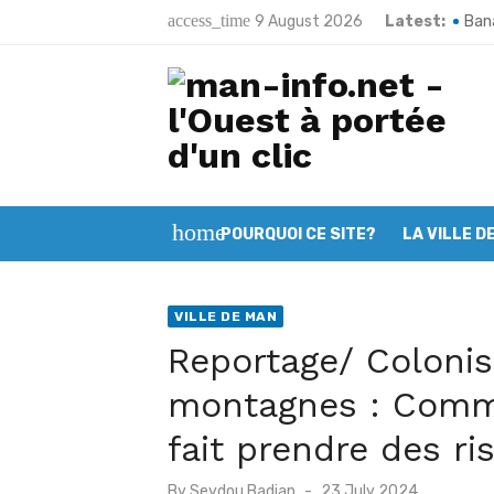
Skip
access_time
9 August 2026
Latest:
Bana
to
Poun
content
Man:
Kart
Bako
home
POURQUOI CE SITE?
LA VILLE D
Toug
Méla
VILLE DE MAN
Sand
Reportage/ Colonis
66e 
montagnes : Comme
Man 
fait prendre des r
Posted
By
Seydou Badian
23 July 2024