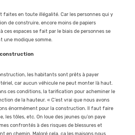
t faites en toute illégalité. Car les personnes qui y
ion de construire, encore moins de papiers
à ces espaces se fait par le biais de personnes se
ant une modique somme.
a construction
construction, les habitants sont prêts à payer
ériel, car aucun véhicule ne peut monter là haut.
ns ces conditions, la tarification pour acheminer le
onction de la hauteur. « C’est vrai que nous avons
sons énormément pour la construction. Il faut faire
ble, les tôles, etc. On loue des jeunes qu’on paye
mes confrontés à des risques de blessures et
ent en chemin. Malgré cela, ça les maisons nous