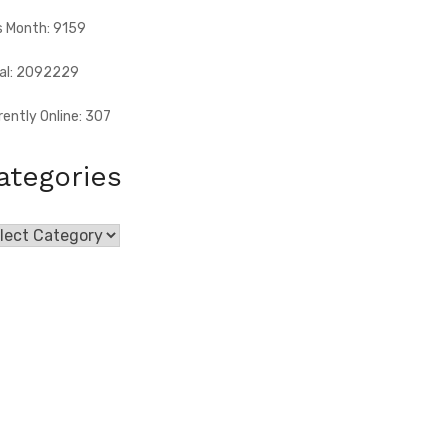
s Month: 9159
al: 2092229
rently Online: 307
ategories
egories