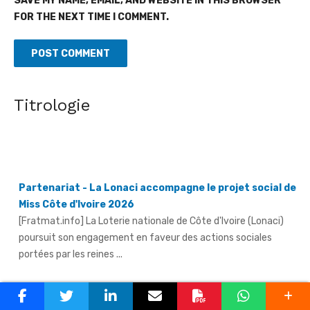
SAVE MY NAME, EMAIL, AND WEBSITE IN THIS BROWSER
FOR THE NEXT TIME I COMMENT.
Titrologie
Partenariat - La Lonaci accompagne le projet social de
Miss Côte d'Ivoire 2026
[Fratmat.info] La Loterie nationale de Côte d'Ivoire (Lonaci)
poursuit son engagement en faveur des actions sociales
portées par les reines ...
Grand-Bassam - Le Réseau des jeunes cadres du Sud-
Comoé offre du matériel médical à 4 structures
sanitaires
[Fratmat.info] Le Réseau des jeunes cadres du Sud-Comoé,