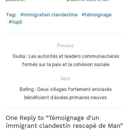
Tag:
immigration clandestine
témoignage
top5
Post
Previous
navigation
Previous
Touba : Les autorités et leaders communautaires
post:
formés sur la paix et la cohésion sociale
Next
Next
Bafing : Deux villages fortement enclavés
post:
bénéficient d’écoles primaires neuves
One Reply to “Témoignage d’un
immigrant clandestin rescapé de Man”