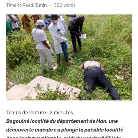
on
Time to Read:
3 min
-
582
words
Temps de lecture :
2
minutes
Bogouiné localité du département de Man, une
découverte macabre a plongé la paisible localité