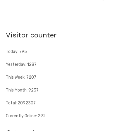
AN 66 - Abengourou - Le préfet engage la bataille
contre les fléaux qui freinent le développement
[Fratmat.info] La célébration du 66e anniversaire de
l'indépendance de la Côte d'Ivoire, ce vendredi 7 août 2026 à
Visitor counter
Abengourou, a ...
Today: 795
Yesterday: 1287
This Week: 7207
This Month: 9237
Total: 2092307
Currently Online: 292