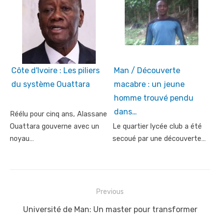
Côte d'Ivoire : Les piliers
Man / Découverte
du système Ouattara
macabre : un jeune
homme trouvé pendu
dans…
Réélu pour cinq ans, Alassane
Ouattara gouverne avec un
Le quartier lycée club a été
noyau…
secoué par une découverte…
Post
Previous
navigation
Previous
Université de Man: Un master pour transformer