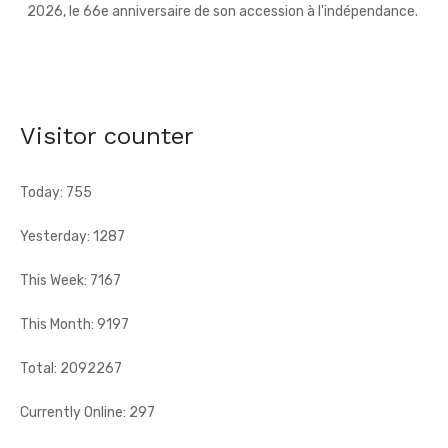
AN 66 - Abengourou - Le préfet engage la bataille
contre les fléaux qui freinent le développement
[Fratmat.info] La célébration du 66e anniversaire de
l'indépendance de la Côte d'Ivoire, ce vendredi 7 août 2026 à
Visitor counter
Abengourou, a ...
Today: 755
Yesterday: 1287
This Week: 7167
This Month: 9197
Total: 2092267
Currently Online: 297