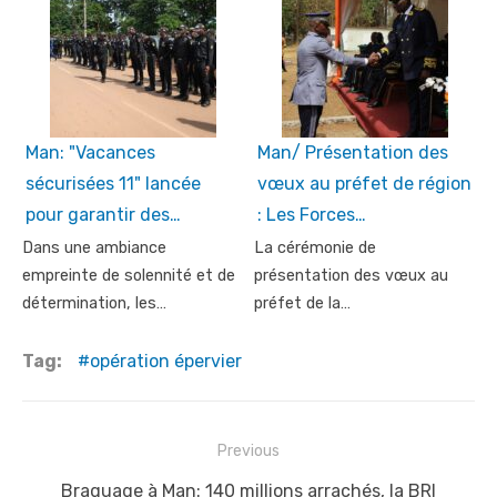
Man: "Vacances
Man/ Présentation des
sécurisées 11" lancée
vœux au préfet de région
pour garantir des…
: Les Forces…
Dans une ambiance
La cérémonie de
empreinte de solennité et de
présentation des vœux au
détermination, les…
préfet de la…
Tag:
opération épervier
Post
Previous
navigation
Previous
Braquage à Man: 140 millions arrachés, la BRI