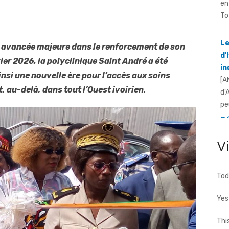
Le
d'
i
ne avancée majeure dans le renforcement de son
[A
vier 2026, la polyclinique Saint André a été
d'
pe
nsi une nouvelle ère pour l’accès aux soins
, au-delà, dans tout l’Ouest ivoirien.
Sé
à 
d
[F
à 
V
ca
Tod
Yes
Thi