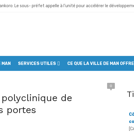
nkoro: Le sous- préfet appelle à l’unité pour accélérer le développe
gbè: Le sous- préfet de M’Bengué se dresse contre les discours de hai
 Deux morts dans un incendie en pleine fête de l’indépendance
oudouo: L’an 66 de l’indépendance célébré dans la ferveur et la recon
ubly: Le sous – préfet appelle à une implication des populations dans 
E MAN
SERVICES UTILES
CE QUE LA VILLE DE MAN OFFRE
bo: Le sous- préfet appelle à la vigilance face aux tentations extré
pleu: L’indépendance célébrée dans l’unité et la ferveur patriotique
0
ougou- Soba: Malgré la pluie les populations célèbrent les 66 ans de 
T
polyclinique de
Cô
co
anniversaire de l’indépendance à Man : Le préfet Fofana Lancina appelle
s portes
[C
fait peau neuve avant la fête nationale : Le Grand ménage mobilise a
en
To