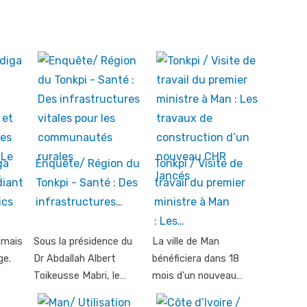
ga
Enquête/ Région du
Tonkpi / Visite de
diant
Tonkpi - Santé : Des
travail du premier
ics
infrastructures…
ministre à Man
: Les…
amais
Sous la présidence du
La ville de Man
ge.
Dr Abdallah Albert
bénéficiera dans 18
Toikeusse Mabri, le…
mois d’un nouveau…