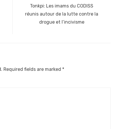
Next
Tonkpi: Les imams du CODISS
post:
réunis autour de la lutte contre la
drogue et l’incivisme
d.
Required fields are marked
*