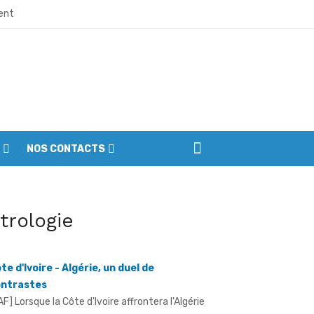
ment
ne et de division
naissance
la transformation de leur cadre de vie
NOS CONTACTS
mistes
l’indépendance dans la ferveur
itrologie
te d'Ivoire - Algérie, un duel de
ntrastes
 à préserver la paix et l’unité
AF] Lorsque la Côte d'Ivoire affrontera l'Algérie
utorités et citoyens
 ouverture des quarts de finale de la
talEnergies CAF CAN Féminine 2026, ...