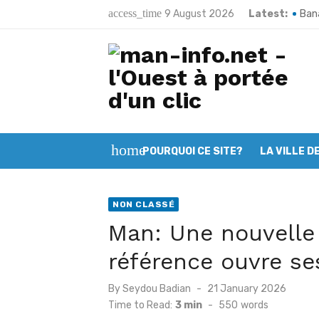
Skip
access_time
9 August 2026
Latest:
Bana
to
Poun
content
Man:
Kart
Bako
home
POURQUOI CE SITE?
LA VILLE D
Toug
Méla
NON CLASSÉ
Sand
Man: Une nouvelle 
66e 
référence ouvre se
Man 
Posted
By
Seydou Badian
21 January 2026
on
Time to Read:
3 min
-
550
words