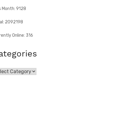
s Month: 9128
al: 2092198
rently Online: 316
ategories
egories