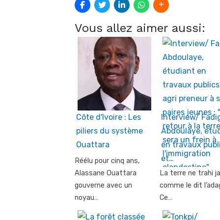
Vous allez aimer aussi:
Côte d'Ivoire : Les
Interview/ Fadi
piliers du système
Abdoulaye, étu
Ouattara
en travaux publ
et…
Réélu pour cinq ans,
Alassane Ouattara
La terre ne trahi j
gouverne avec un
comme le dit l’ada
noyau…
Ce…