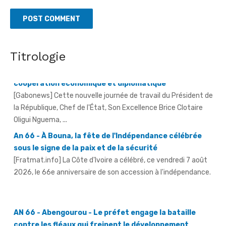
Visite du Président de la République en Côte d'Ivoire -
Une nouvelle journée placée sous le signe de la
coopération économique et diplomatique
[Gabonews] Cette nouvelle journée de travail du Président de
Titrologie
la République, Chef de l'État, Son Excellence Brice Clotaire
Oligui Nguema, ...
An 66 - À Bouna, la fête de l'Indépendance célébrée
sous le signe de la paix et de la sécurité
[Fratmat.info] La Côte d'Ivoire a célébré, ce vendredi 7 août
2026, le 66e anniversaire de son accession à l'indépendance.
AN 66 - Abengourou - Le préfet engage la bataille
contre les fléaux qui freinent le développement
[Fratmat.info] La célébration du 66e anniversaire de
l'indépendance de la Côte d'Ivoire, ce vendredi 7 août 2026 à
Abengourou, a ...