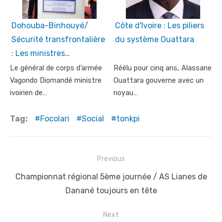
Dohouba-Binhouyé/
Côte d'Ivoire : Les piliers
Sécurité transfrontalière
du système Ouattara
: Les ministres…
Le général de corps d’armée
Réélu pour cinq ans, Alassane
Vagondo Diomandé ministre
Ouattara gouverne avec un
ivoirien de…
noyau…
Tag:
Focolari
Social
tonkpi
Post
Previous
navigation
Previous
Championnat régional 5ème journée / AS Lianes de
post:
Danané toujours en tête
Next