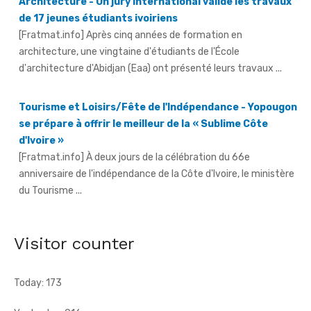
architecture, une vingtaine d'étudiants de l'École
d'architecture d'Abidjan (Eaa) ont présenté leurs travaux ...
Tourisme et Loisirs/Fête de l'Indépendance - Yopougon
se prépare à offrir le meilleur de la « Sublime Côte
d'Ivoire »
[Fratmat.info] À deux jours de la célébration du 66e
anniversaire de l'indépendance de la Côte d'Ivoire, le ministère
du Tourisme ...
Fête de l'indépendance - L'Inde à l'honneur, avec un
contingent militaire au défilé
[Fratmat.info] Un contingent de l'armée indienne participera
pour la première fois au défilé du 7 août à Yopougon.
Visitor counter
Today: 173