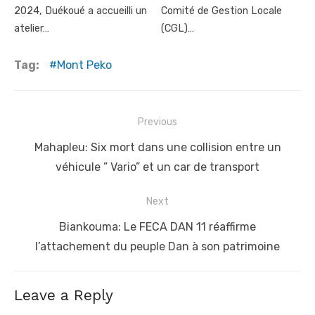
2024, Duékoué a accueilli un
Comité de Gestion Locale
atelier…
(CGL)…
Tag:
Mont Peko
Post
Previous
navigation
Previous
Mahapleu: Six mort dans une collision entre un
post:
véhicule ” Vario” et un car de transport
Next
Next
Biankouma: Le FECA DAN 11 réaffirme
post:
l’attachement du peuple Dan à son patrimoine
Leave a Reply