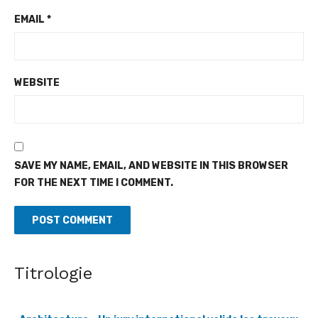
EMAIL
*
WEBSITE
SAVE MY NAME, EMAIL, AND WEBSITE IN THIS BROWSER
FOR THE NEXT TIME I COMMENT.
Titrologie
Architecture - Un jury international valide les travaux
de 17 jeunes étudiants ivoiriens
[Fratmat.info] Après cinq années de formation en