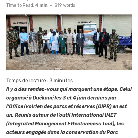
on
Time to Read:
4 min
-
819
words
Temps de lecture :
3
minutes
Il y a des rendez-vous qui marquent une étape. Celui
organisé à Duékoué les 3 et 4 juin derniers par
l’Office ivoirien des parcs et réserves (OIPR) en est
un. Réunis autour de l’outil international IMET
(Integrated Management Effectiveness Tool), les
acteurs engagés dans la conservation du Parc