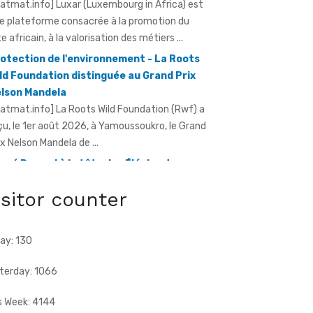
ratmat.info] Luxar (Luxembourg in Africa) est
e plateforme consacrée à la promotion du
xe africain, à la valorisation des métiers ...
otection de l'environnement - La Roots
ld Foundation distinguée au Grand Prix
lson Mandela
ratmat.info] La Roots Wild Foundation (Rwf) a
çu, le 1er août 2026, à Yamoussoukro, le Grand
ix Nelson Mandela de ...
rvé Renard à la tête des Éléphants -
riss Diallo justifie son choix
isitor counter
ratmat.info] L'expérience, la connaissance du
otball africain et la capacité d'adaptation du
chnicien français justifient, selon la Fif, son
ay: 130
ix ...
terday: 1066
s Week: 4144