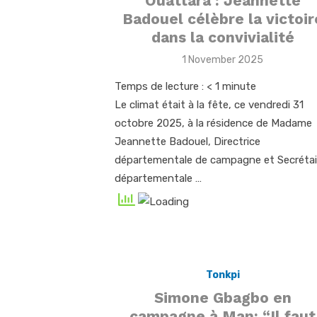
Ouattara : Jeannette
Badouel célèbre la victoir
dans la convivialité
Posted
1 November 2025
on
Temps de lecture :
< 1
minute
Le climat était à la fête, ce vendredi 31
octobre 2025, à la résidence de Madame
Jeannette Badouel, Directrice
départementale de campagne et Secrétai
départementale …
Tonkpi
Simone Gbagbo en
campagne à Man: “Il faut