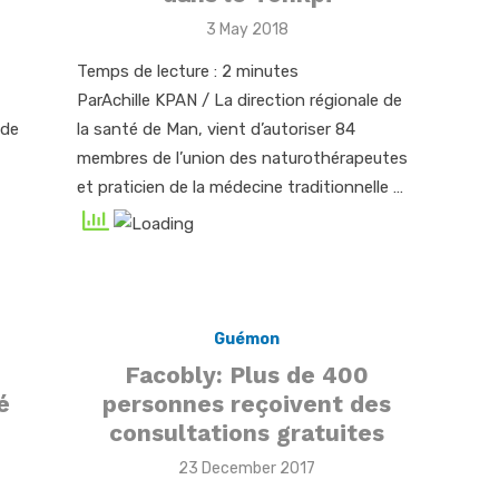
Posted
3 May 2018
on
Temps de lecture :
2
minutes
ParAchille KPAN / La direction régionale de
 de
la santé de Man, vient d’autoriser 84
membres de l’union des naturothérapeutes
et praticien de la médecine traditionnelle …
Guémon
Facobly: Plus de 400
é
personnes reçoivent des
consultations gratuites
Posted
23 December 2017
on