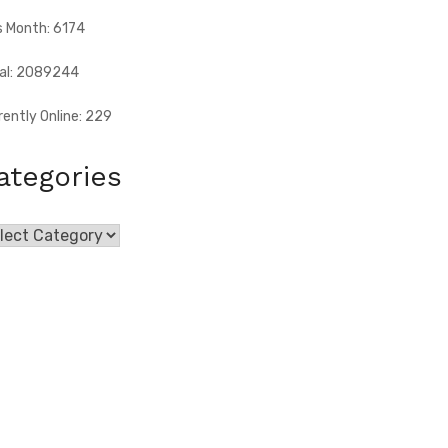
s Month: 6174
al: 2089244
rently Online: 229
ategories
egories