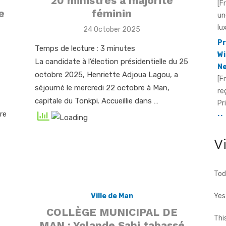
20 ministres à majorité
[F
e
féminin
un
lu
Posted
24 October 2025
on
Pr
Temps de lecture :
3
minutes
Wi
La candidate à l’élection présidentielle du 25
Ne
octobre 2025, Henriette Adjoua Lagou, a
[F
séjourné le mercredi 22 octobre à Man,
re
capitale du Tonkpi. Accueillie dans …
Pr
re
He
Id
V
[F
fo
te
Tod
cho
Ville de Man
Yes
COLLÈGE MUNICIPAL DE
Thi
MAN : Yolande Sahi tabassé