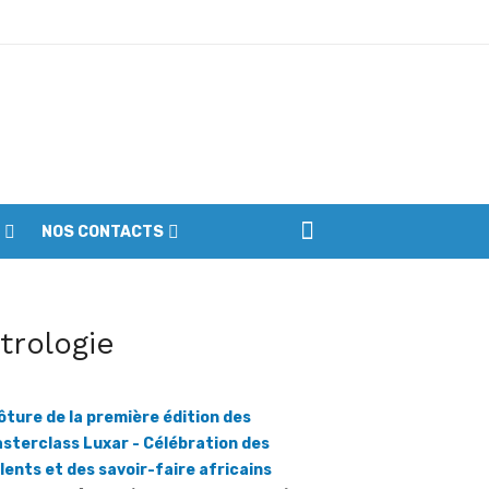
ptembre
NOS CONTACTS
iennes du parc
itrologie
ôture de la première édition des
sterclass Luxar - Célébration des
lents et des savoir-faire africains