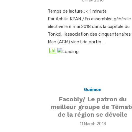
8 May 2018
on
Temps de lecture :
< 1
minute
Par Achille KPAN /En assemblée générale
élective le 6 mai 2018 dans la capitale du
Tonkpi, l’association des cinquantenaires
Man (ACM) vient de porter …
Guémon
Facobly/ Le patron du
meilleur groupe de Têmat
de la région se dévoile
Posted
11 March 2018
on