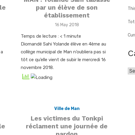
le
par un élève de son
Thi
établissement
Tot
Posted
16 May 2018
on
Cur
Temps de lecture :
< 1
minute
Diomandé Sahi Yolande élève en 4ème au
C
 a
collège municipal de Man n’oubliera pas si
tôt ce qu’elle vient de subir le mercredi 16
novembre 2018.
Cat
Ville de Man
Les victimes du Tonkpi
le
réclament une journée de
pardon