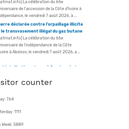
ratmat.info] La célébration du 66e
niversaire de l'accession de la Côte d'Ivoire à
indépendance, le vendredi 7 août 2026, à ...
erre déclarée contre l'orpaillage illicite
 le transvasement illégal du gaz butane
ratmat.info] La célébration du 66e
niversaire de l'indépendance de la Côte
Ivoire à Aboisso, le vendredi 7 août 2026, a ...
 66 de l'indépendance à Sandegué - Le
éfet rend hommage au Président
isitor counter
attara pour la consolidation de la paix
ratmat.info] La ville de Sandegué, dans la
gion du Gontougo, a célébré, le vendredi 7 août
ay: 764
26, le 66e anniversaire ...
terday: 1111
s Week: 5889