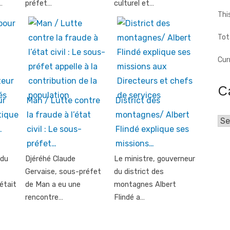
…
préfet…
culturel et…
Thi
Tot
Cur
C
ur
Man / Lutte contre
District des
tique
la fraude à l’état
montagnes/ Albert
Cat
…
civil : Le sous-
Flindé explique ses
préfet…
missions…
 du
Djéréhé Claude
Le ministre, gouverneur
Gervaise, sous-préfet
du district des
était
de Man a eu une
montagnes Albert
rencontre…
Flindé a…