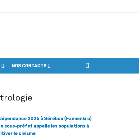
ptembre
NOS CONTACTS
iennes du parc
itrologie
dépendance 2026 à Sérébou (Famienkro)
Le sous-préfet appelle les populations à
ltiver le civisme