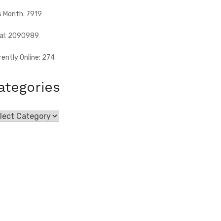
s Month: 7919
al: 2090989
rently Online: 274
ategories
egories