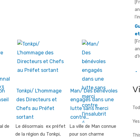
[F
an
l'
Gu
et
[F
an
d'
An
pr
V
Ou
on
Tonkpi/ L'hommage
Man/ Des bénévoles
[F
seil
des Directeurs et
engagés dans une
ré
Tod
Chefs au Préfet
lutte sans merci
20
sortant
contre…
Yes
al de
Le désormais ex préfet
La ville de Man connue
de la région du Tonkpi,
pour son charme
Thi