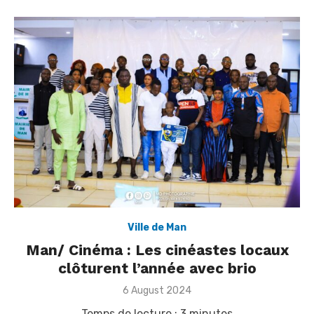
Ville de Man
Man/ Cinéma : Les cinéastes locaux
clôturent l’année avec brio
Posted
6 August 2024
on
Temps de lecture :
3
minutes