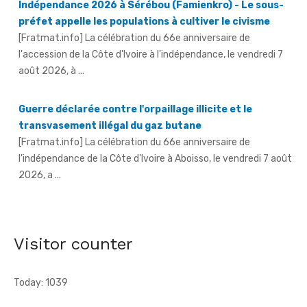
l'accession de la Côte d'Ivoire à l'indépendance, le vendredi 7
août 2026, à ...
Guerre déclarée contre l'orpaillage illicite et le
transvasement illégal du gaz butane
[Fratmat.info] La célébration du 66e anniversaire de
l'indépendance de la Côte d'Ivoire à Aboisso, le vendredi 7 août
2026, a ...
An 66 de l'indépendance à Sandegué - Le préfet rend
hommage au Président Ouattara pour la consolidation
de la paix
[Fratmat.info] La ville de Sandegué, dans la région du
Gontougo, a célébré, le vendredi 7 août 2026, le 66e
Visitor counter
anniversaire ...
Today: 1039