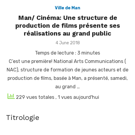
Ville de Man
Man/ Cinéma: Une structure de
production de films présente ses
réalisations au grand public
Posted
4 June 2018
on
Temps de lecture :
3
minutes
C’est une première! National Arts Communications (
NAC), structure de formation de jeunes acteurs et de
production de films, basée à Man, a présenté, samedi,
au grand …
229 vues totales
, 1 vues aujourd'hui
Titrologie
Indépendance 2026 à Sérébou (Famienkro) - Le sous-
préfet appelle les populations à cultiver le civisme
[Fratmat.info] La célébration du 66e anniversaire de