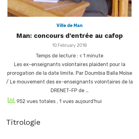
Ville de Man
Man: concours d’entrée au cafop
Posted
10 February 2018
on
Temps de lecture :
< 1
minute
Les ex-enseignants volontaires plaident pour la
prorogation de la date limite. Par Doumbia Balla Moïse
/ Le mouvement des ex-enseignants volontaires de la
DRENET-FP de …
952 vues totales
, 1 vues aujourd'hui
Guerre déclarée contre l'orpaillage illicite et le
Titrologie
transvasement illégal du gaz butane
[Fratmat.info] La célébration du 66e anniversaire de