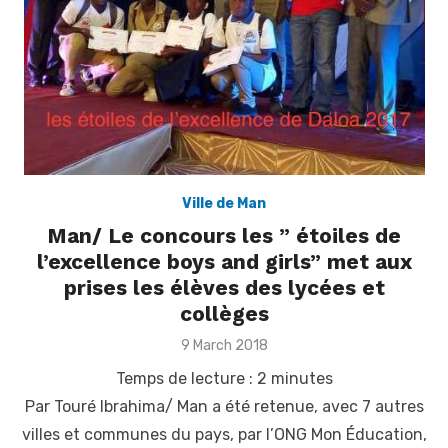
Ville de Man
Man/ Le concours les ” étoiles de
l’excellence boys and girls” met aux
prises les élèves des lycées et
collèges
Posted
9 March 2018
on
Temps de lecture :
2
minutes
Par Touré Ibrahima/ Man a été retenue, avec 7 autres
villes et communes du pays, par l’ONG Mon Éducation,