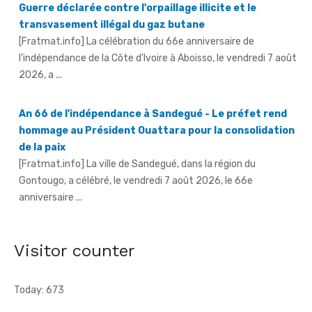
l'indépendance de la Côte d'Ivoire à Aboisso, le vendredi 7 août
2026, a ...
An 66 de l'indépendance à Sandegué - Le préfet rend
hommage au Président Ouattara pour la consolidation
de la paix
[Fratmat.info] La ville de Sandegué, dans la région du
Gontougo, a célébré, le vendredi 7 août 2026, le 66e
anniversaire ...
66e anniversaire de l'indépendance à Tougbo - Le
sous-préfet appelle à l'union face à la menace
terroriste
[Fratmat.info] À l'occasion de la célébration du 66e
anniversaire de l'indépendance de la Côte d'Ivoire, le sous-
Visitor counter
préfet de Tougbo, dans ...
Today: 673