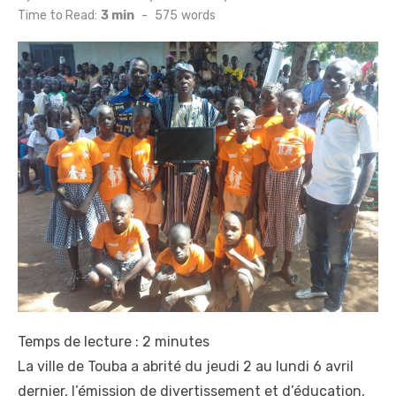
on
Time to Read:
3 min
-
575
words
Temps de lecture :
2
minutes
La ville de Touba a abrité du jeudi 2 au lundi 6 avril
dernier, l’émission de divertissement et d’éducation,