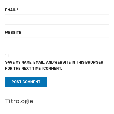
EMAIL
*
WEBSITE
SAVE MY NAME, EMAIL, AND WEBSITE IN THIS BROWSER
FOR THE NEXT TIME I COMMENT.
Titrologie
Guerre déclarée contre l'orpaillage illicite et le
transvasement illégal du gaz butane