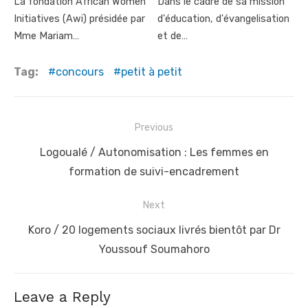
La fondation African Women
Dans le cadre de sa mission
Initiatives (Awi) présidée par
d'éducation, d'évangelisation
Mme Mariam…
et de…
Tag:
concours
petit à petit
Post
Previous
navigation
Previous
Logoualé / Autonomisation : Les femmes en
post:
formation de suivi-encadrement
Next
Next
Koro / 20 logements sociaux livrés bientôt par Dr
post:
Youssouf Soumahoro
Leave a Reply