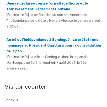
[Fratmat.info] La célébration du 66e anniversaire de
l'indépendance de la Côte d'Ivoire à Aboisso, le vendredi 7 août
2026, a ...
An 66 de l'indépendance à Sandegué - Le préfet rend
hommage au Président Ouattara pour la consolidation
de la paix
[Fratmat.info] La ville de Sandegué, dans la région du
Gontougo, a célébré, le vendredi 7 août 2026, le 66e
anniversaire ...
66e anniversaire de l'indépendance à Tougbo - Le
sous-préfet appelle à l'union face à la menace
terroriste
[Fratmat.info] À l'occasion de la célébration du 66e
Visitor counter
anniversaire de l'indépendance de la Côte d'Ivoire, le sous-
préfet de Tougbo, dans ...
Today: 81