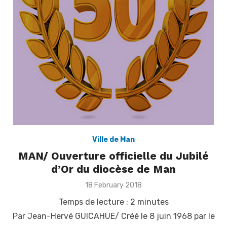
Ville de Man
MAN/ Ouverture officielle du Jubilé
d’Or du diocèse de Man
Posted
18 February 2018
on
Temps de lecture :
2
minutes
Par Jean-Hervé GUICAHUE/ Créé le 8 juin 1968 par le