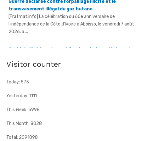
An 66 de l'indépendance à Sandegué - Le préfet rend
hommage au Président Ouattara pour la consolidation
de la paix
[Fratmat.info] La ville de Sandegué, dans la région du
Gontougo, a célébré, le vendredi 7 août 2026, le 66e
anniversaire ...
Visitor counter
Today: 873
Yesterday: 1111
This Week: 5998
This Month: 8028
Total: 2091098