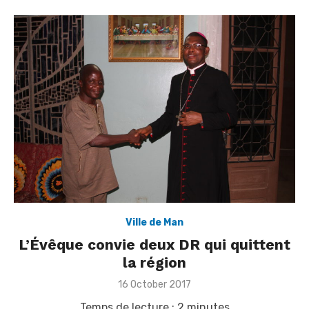
Ville de Man
L’Évêque convie deux DR qui quittent
la région
Posted
16 October 2017
on
Temps de lecture :
2
minutes