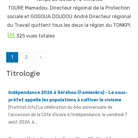
TOURE Mamadou, Directeur régional de la Protection
sociale et GOGOUA DOUDOU André Directeur régional
du Travail quittent tous les deux la région du TONKPI.
325 vues totales
Posts
1
2
‹
Indépendance 2026 à Sérébou (Famienkro) - Le sous-
navigation
préfet appelle les populations à cultiver le civisme
Titrologie
[Fratmat.info] La célébration du 66e anniversaire de
l'accession de la Côte d'Ivoire à l'indépendance, le vendredi 7
août 2026, à ...
Guerre déclarée contre l'orpaillage illicite et le
transvasement illégal du gaz butane
[Fratmat.info] La célébration du 66e anniversaire de
l'indépendance de la Côte d'Ivoire à Aboisso, le vendredi 7 août
2026, a ...