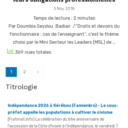
Posted
3 May 2018
on
Temps de lecture :
2
minutes
Par Doumbia Seydou Badian /‘’Droits et devoirs du
fonctionnaire : cas de l’enseignant’’, c’est le thème
choisi par le Mini Secteur les Leaders (MSL) de …
369 vues totales
Posts
1
2
‹
navigation
Indépendance 2026 à Sérébou (Famienkro) - Le sous-
Titrologie
préfet appelle les populations à cultiver le civisme
[Fratmat.info] La célébration du 66e anniversaire de
l'accession de la Côte d'Ivoire à l'indépendance, le vendredi 7
août 2026, à ...
Guerre déclarée contre l'orpaillage illicite et le