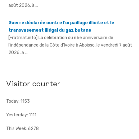
transvasement illégal du gaz butane
[Fratmat.info] La célébration du 66e anniversaire de
l'indépendance de la Côte d'Ivoire à Aboisso, le vendredi 7 août
2026, a ...
An 66 de l'indépendance à Sandegué - Le préfet rend
hommage au Président Ouattara pour la consolidation
de la paix
[Fratmat.info] La ville de Sandegué, dans la région du
Gontougo, a célébré, le vendredi 7 août 2026, le 66e
anniversaire ...
Visitor counter
Today: 1153
Yesterday: 1111
This Week: 6278