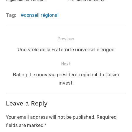
Tag:
conseil régional
Post
Previous
navigation
Previous
Une stèle de la Fraternité universelle érigée
post:
Next
Next
Bafing: Le nouveau président régional du Cosim
post:
investi
Leave a Reply
Your email address will not be published.
Required
fields are marked
*