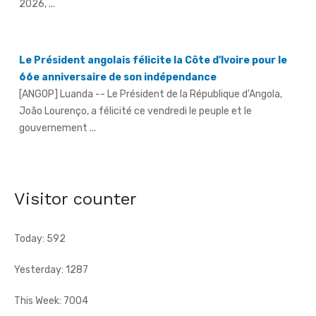
Le Président angolais félicite la Côte d'Ivoire pour le
66e anniversaire de son indépendance
[ANGOP] Luanda -- Le Président de la République d'Angola,
João Lourenço, a félicité ce vendredi le peuple et le
gouvernement ...
Séria (Daloa)/An 66 - La jeunesse exhortée à éviter la
consommation et le trafic de drogue
[Fratmat.info] À l'instar de nombreuses localités à travers le
Visitor counter
pays, le village de Séria, chef-lieu de canton du Gbaloan Sud, ...
Today: 592
Yesterday: 1287
This Week: 7004