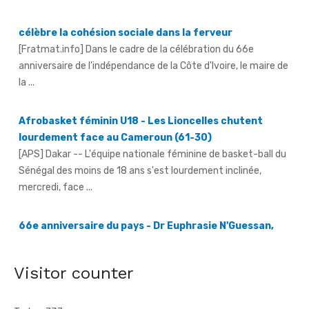
anniversaire de l'indépendance de la Côte d'Ivoire, le maire de
la ...
Afrobasket féminin U18 - Les Lioncelles chutent
lourdement face au Cameroun (61-30)
[APS] Dakar -- L'équipe nationale féminine de basket-ball du
Sénégal des moins de 18 ans s'est lourdement inclinée,
mercredi, face ...
66e anniversaire du pays - Dr Euphrasie N'Guessan,
déléguée communale Pdci-Rda Yopougon-Centre 1,
appelle à la mobilisation exceptionnelle
[Fratmat.info] À 72 heures de la célébration du 66e
anniversaire de l'indépendance de la Côte d'Ivoire, Dr Euphrasie
N'Guessan, vice-présidente ...
Visitor counter