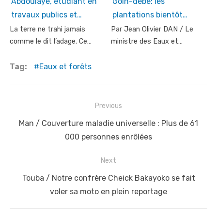
Abdoulaye, étudiant en
Goin-débé: les
travaux publics et…
plantations bientôt…
La terre ne trahi jamais
Par Jean Olivier DAN / Le
comme le dit l’adage. Ce…
ministre des Eaux et…
Tag:
Eaux et forêts
Post
Previous
navigation
Previous
Man / Couverture maladie universelle : Plus de 61
post:
000 personnes enrôlées
Next
Next
Touba / Notre confrère Cheick Bakayoko se fait
post:
voler sa moto en plein reportage