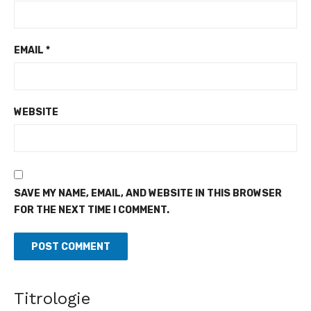
EMAIL
*
WEBSITE
SAVE MY NAME, EMAIL, AND WEBSITE IN THIS BROWSER
FOR THE NEXT TIME I COMMENT.
Village de l'indépendance à Yopougon - Adama Bictogo
célèbre la cohésion sociale dans la ferveur
Titrologie
[Fratmat.info] Dans le cadre de la célébration du 66e