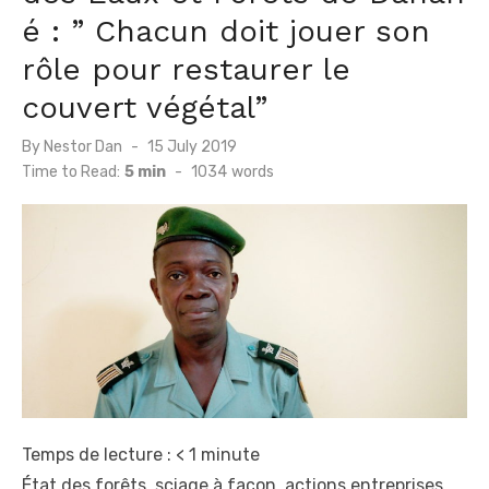
é : ” Chacun doit jouer son
rôle pour restaurer le
couvert végétal”
Posted
By
Nestor Dan
15 July 2019
on
Time to Read:
5 min
-
1034
words
Temps de lecture :
< 1
minute
État des forêts, sciage à façon, actions entreprises