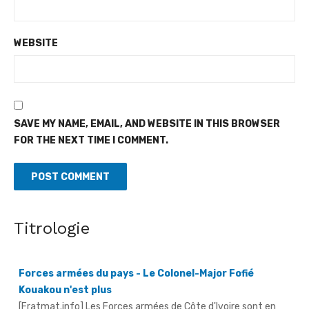
WEBSITE
SAVE MY NAME, EMAIL, AND WEBSITE IN THIS BROWSER
FOR THE NEXT TIME I COMMENT.
Titrologie
Forces armées du pays - Le Colonel-Major Fofié
Kouakou n'est plus
[Fratmat.info] Les Forces armées de Côte d'Ivoire sont en
deuil. Le Colonel-Major Fofié Kouakou, commandant de la 2e