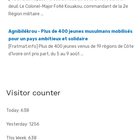
Région militaire ...
Agnibilékrou - Plus de 400 jeunes musulmans mobilisés
pour un pays ambitieux et solidaire
[Fratmat.info] Plus de 400 jeunes venus de 19 régions de Côte
d'Ivoire ont pris part, du 5 au 9 août ...
L'Algérie renverse la Côte d'Ivoire et s'offre une
première demi-finale
[CAF] L'Algérie a encore fait preuve d'une remarquable
maîtrise pour renverser la Côte d'Ivoire (2-1), samedi, en
Visitor counter
quarts de finale ...
Today: 638
Yesterday: 1256
This Week: 638