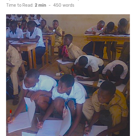
on
Time to Read:
2 min
-
450
words