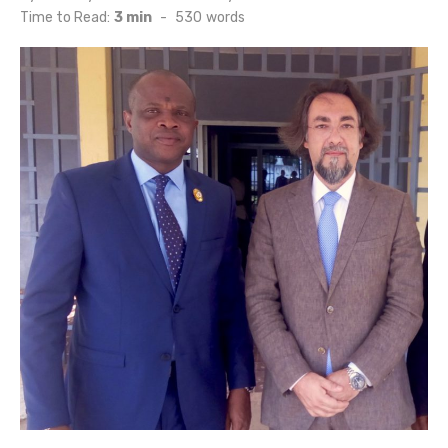
on
Time to Read:
3 min
-
530
words