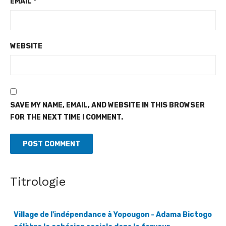
EMAIL
*
WEBSITE
SAVE MY NAME, EMAIL, AND WEBSITE IN THIS BROWSER
FOR THE NEXT TIME I COMMENT.
Titrologie
Village de l'indépendance à Yopougon - Adama Bictogo
célèbre la cohésion sociale dans la ferveur
[Fratmat.info] Dans le cadre de la célébration du 66e
anniversaire de l'indépendance de la Côte d'Ivoire, le maire de