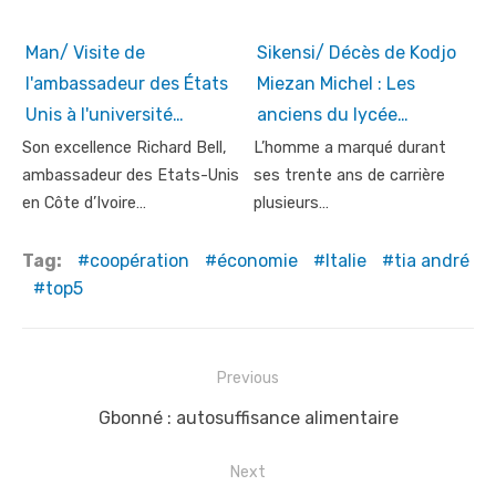
Man/ Visite de
Sikensi/ Décès de Kodjo
l'ambassadeur des États
Miezan Michel : Les
Unis à l'université…
anciens du lycée…
Son excellence Richard Bell,
L’homme a marqué durant
ambassadeur des Etats-Unis
ses trente ans de carrière
en Côte d’Ivoire…
plusieurs…
Tag:
coopération
économie
Italie
tia andré
top5
Post
Previous
navigation
Previous
Gbonné : autosuffisance alimentaire
post:
Next