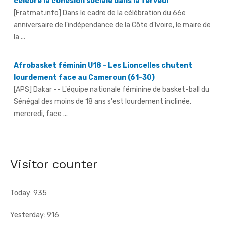
la ...
Afrobasket féminin U18 - Les Lioncelles chutent
lourdement face au Cameroun (61-30)
[APS] Dakar -- L'équipe nationale féminine de basket-ball du
Sénégal des moins de 18 ans s'est lourdement inclinée,
mercredi, face ...
66e anniversaire du pays - Dr Euphrasie N'Guessan,
déléguée communale Pdci-Rda Yopougon-Centre 1,
appelle à la mobilisation exceptionnelle
[Fratmat.info] À 72 heures de la célébration du 66e
anniversaire de l'indépendance de la Côte d'Ivoire, Dr Euphrasie
Visitor counter
N'Guessan, vice-présidente ...
Today: 935
Yesterday: 916