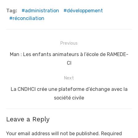
Tag:
administration
développement
réconciliation
Post
Previous
navigation
Previous
Man : Les enfants animateurs à l’école de RAMEDE-
post:
CI
Next
Next
La CNDHCI crée une plateforme d’échange avec la
post:
société civile
Leave a Reply
Your email address will not be published.
Required