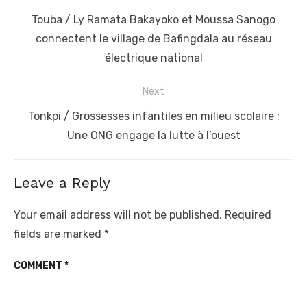
navigation
Previous
Touba / Ly Ramata Bakayoko et Moussa Sanogo
post:
connectent le village de Bafingdala au réseau
électrique national
Next
Next
Tonkpi / Grossesses infantiles en milieu scolaire :
post:
Une ONG engage la lutte à l’ouest
Leave a Reply
Your email address will not be published.
Required
fields are marked
*
COMMENT
*