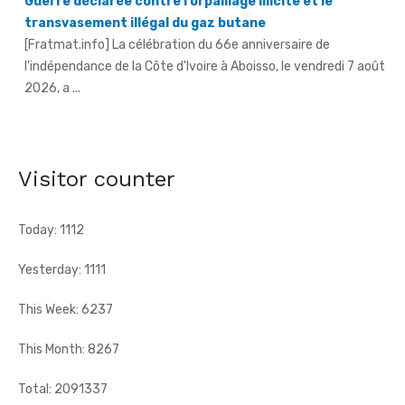
[Fratmat.info] La célébration du 66e anniversaire de
l'indépendance de la Côte d'Ivoire à Aboisso, le vendredi 7 août
2026, a ...
An 66 de l'indépendance à Sandegué - Le préfet rend
hommage au Président Ouattara pour la consolidation
de la paix
[Fratmat.info] La ville de Sandegué, dans la région du
Visitor counter
Gontougo, a célébré, le vendredi 7 août 2026, le 66e
anniversaire ...
Today: 1112
Yesterday: 1111
This Week: 6237
This Month: 8267
Total: 2091337