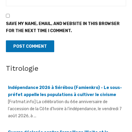
SAVE MY NAME, EMAIL, AND WEBSITE IN THIS BROWSER
FOR THE NEXT TIME I COMMENT.
Titrologie
Indépendance 2026 à Sérébou (Famienkro) - Le sous-
préfet appelle les populations à cultiver le civisme
[Fratmat.info] La célébration du 66e anniversaire de
l'accession de la Côte d'Ivoire à l'indépendance, le vendredi 7
août 2026, à ...
Guerre déclarée contre l'orpaillage illicite et le
transvasement illégal du gaz butane