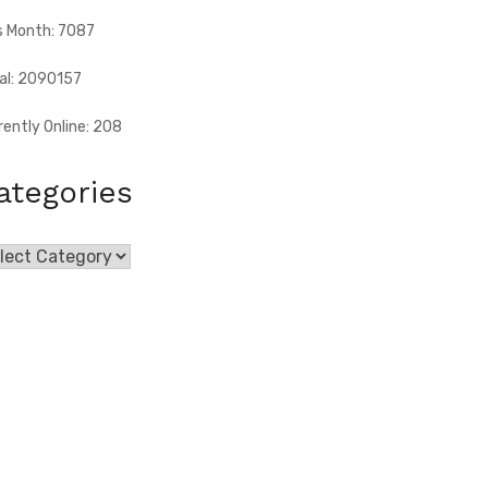
s Month: 7087
al: 2090157
rently Online: 208
ategories
egories