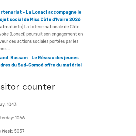
ojet social de Miss Côte d'Ivoire 2026
ratmat.info] La Loterie nationale de Côte
Ivoire (Lonaci) poursuit son engagement en
veur des actions sociales portées par les
nes ...
and-Bassam - Le Réseau des jeunes
dres du Sud-Comoé offre du matériel
dical à 4 structures sanitaires
ratmat.info] Le Réseau des jeunes cadres du
d-Comoé, dirigé par Eliame Niamkey, a remis,
 jeudi 6 août 2026, au ...
isitor counter
ay: 1043
terday: 1066
s Week: 5057