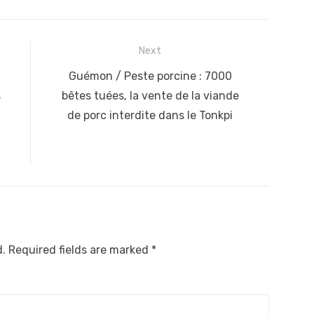
Next
Next
Guémon / Peste porcine : 7000
post:
s
bêtes tuées, la vente de la viande
de porc interdite dans le Tonkpi
d.
Required fields are marked
*