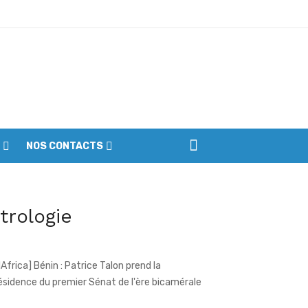
ptembre
NOS CONTACTS
iennes du parc
vue de presse de l'Afrique francophone
 07 août 2026
itrologie
llAfrica] Bénin : Patrice Talon prend la
ésidence du premier Sénat de l'ère bicamérale
rtenariat - La Lonaci accompagne le