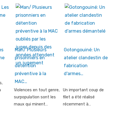
es
Man/ Plusieurs
Gotongouiné: Un
ème
prisonniers en
atelier clandestin de
détention
fabrication
préventive à la
d'armes…
MAC…
s,
a
Violences en tout genre,
Un important coup de
surpopulation sont les
filet a été réalisé
maux qui minent…
récemment à…