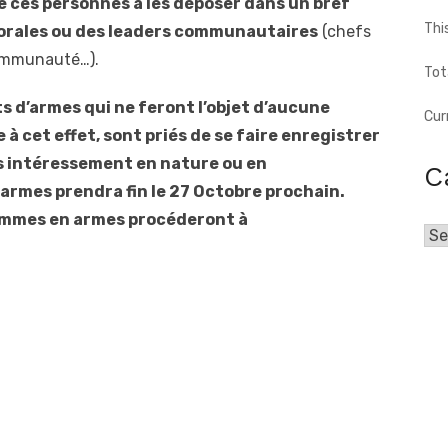
 ces personnes à les déposer dans un bref
Thi
torales ou des leaders communautaires
(chefs
communauté…).
Tot
s d’armes qui ne feront l’objet d’aucune
Cur
à cet effet, sont priés de se faire enregistrer
s intéressement en nature ou en
C
 armes prendra fin le 27 Octobre prochain.
ommes
en
armes
procéderont à
Cat