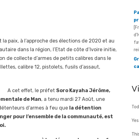
pr
[F
d'
fa
rei
Gr
t la paix, à l’approche des élections de 2020 et au
ca
ire dans la région, l’Etat de côte d’Ivoire initie,
mé
n de collecte d’armes de petits calibres dans le
[F
ettes, calibre 12, pistolets, fusils d’assaut,
Su
le
V
A cet effet, le préfet
Soro Kayaha Jérôme,
ementale de Man
, a tenu mardi 27 Août, une
Tod
x détenteurs d’armes à feu que
la détention
danger pour l’ensemble de la communauté, est
Yes
oi.
Thi