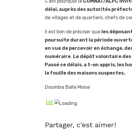
C’est pourquoi la
COMNAT/ALPC invite
délai, auprès des autorités préfec
de villages et de quartiers, chefs de 
Il est bon de préciser que
les déposant
poursuite durant la période ouverte 
en vue de percevoir en échange, de
numéraire
.
Le dépôt volontaire des
Passé
ce délais, a t
-on
appris,
les
h
la
fouille
des
maisons
suspectes.
Doumbia Balla Moise
Partager, c'est aimer!