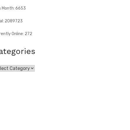
s Month: 6653
al: 2089723
rently Online: 272
ategories
egories