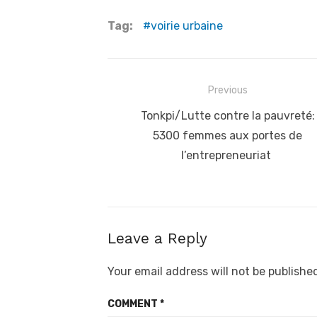
Tag:
voirie urbaine
Post
Previous
navigation
Previous
Tonkpi/Lutte contre la pauvreté:
post:
5300 femmes aux portes de
l’entrepreneuriat
Leave a Reply
Your email address will not be publishe
COMMENT
*