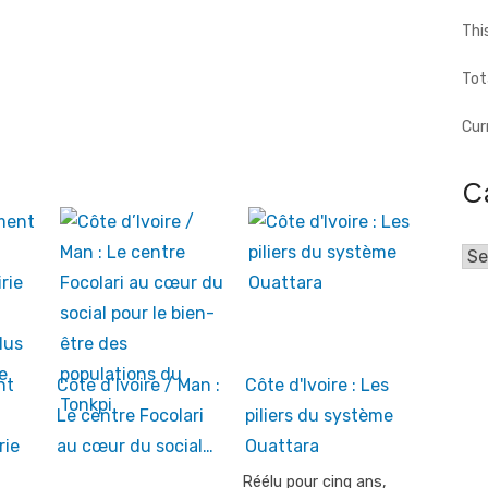
Thi
Tot
Cur
C
Cat
nt
Côte d’Ivoire / Man :
Côte d'Ivoire : Les
Le centre Focolari
piliers du système
rie
au cœur du social…
Ouattara
Réélu pour cinq ans,