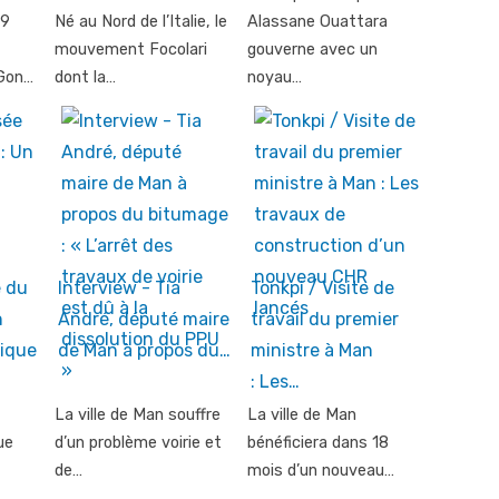
19
Né au Nord de l’Italie, le
Alassane Ouattara
mouvement Focolari
gouverne avec un
Gon…
dont la…
noyau…
e du
Interview - Tia
Tonkpi / Visite de
n
André, député maire
travail du premier
gique
de Man à propos du…
ministre à Man
: Les…
La ville de Man souffre
La ville de Man
ue
d’un problème voirie et
bénéficiera dans 18
de…
mois d’un nouveau…