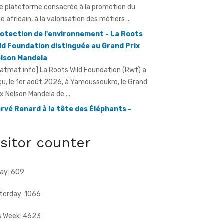
otection de l'environnement - La Roots
ld Foundation distinguée au Grand Prix
lson Mandela
ratmat.info] La Roots Wild Foundation (Rwf) a
çu, le 1er août 2026, à Yamoussoukro, le Grand
ix Nelson Mandela de ...
rvé Renard à la tête des Éléphants -
riss Diallo justifie son choix
ratmat.info] L'expérience, la connaissance du
otball africain et la capacité d'adaptation du
chnicien français justifient, selon la Fif, son
isitor counter
ix ...
ay: 609
terday: 1066
s Week: 4623