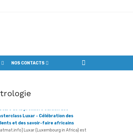
ptembre
NOS CONTACTS
iennes du parc
itrologie
ôture de la première édition des
sterclass Luxar - Célébration des
lents et des savoir-faire africains
ratmat.info] Luxar (Luxembourg in Africa) est
e plateforme consacrée à la promotion du
xe africain, à la valorisation des métiers ...