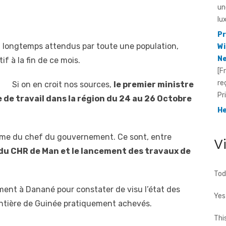
Pr
Wi
Ne
n, longtemps attendus par toute une population,
[F
f à la fin de ce mois.
re
Pr
Si on en croit nos sources,
le premier ministre
He
 de travail dans la région du 24 au 26 Octobre
Id
[F
fo
te
amme du chef du gouvernement. Ce sont, entre
V
cho
e du CHR de Man et le lancement des travaux de
Tod
ent à Danané pour constater de visu l’état des
Yes
ntière de Guinée pratiquement achevés.
Thi