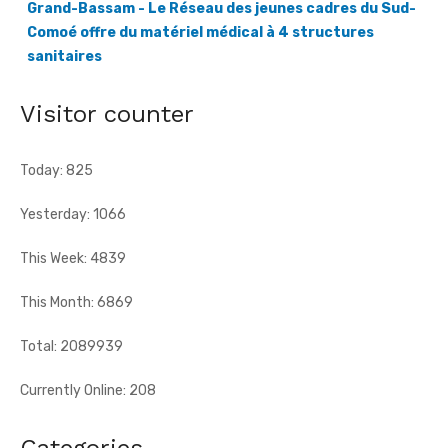
sanitaires
[Fratmat.info] Le Réseau des jeunes cadres du Sud-Comoé,
dirigé par Eliame Niamkey, a remis, le jeudi 6 août 2026, au ...
Visitor counter
Today: 825
Yesterday: 1066
This Week: 4839
This Month: 6869
Total: 2089939
Currently Online: 208
Categories