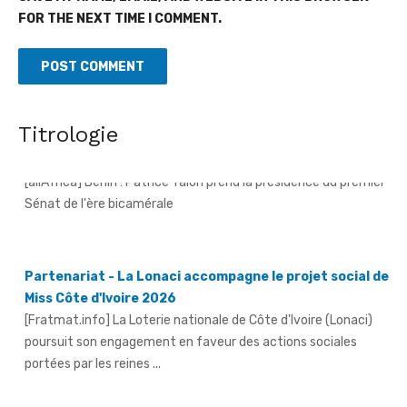
FOR THE NEXT TIME I COMMENT.
Revue de presse de l'Afrique francophone du 07 août
2026
Titrologie
[allAfrica] Bénin : Patrice Talon prend la présidence du premier
Sénat de l'ère bicamérale
Partenariat - La Lonaci accompagne le projet social de
Miss Côte d'Ivoire 2026
[Fratmat.info] La Loterie nationale de Côte d'Ivoire (Lonaci)
poursuit son engagement en faveur des actions sociales
portées par les reines ...
Grand-Bassam - Le Réseau des jeunes cadres du Sud-
Comoé offre du matériel médical à 4 structures