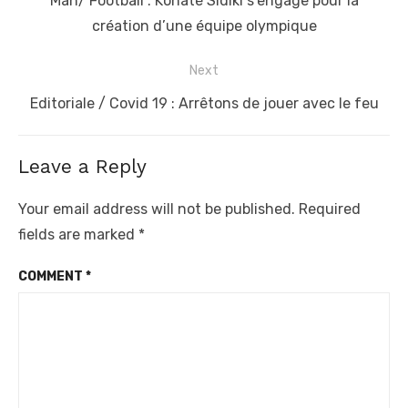
Man/ Football : Konaté Sidiki s’engage pour la
post:
création d’une équipe olympique
Next
Next
Editoriale / Covid 19 : Arrêtons de jouer avec le feu
post:
Leave a Reply
Your email address will not be published.
Required
fields are marked
*
COMMENT
*