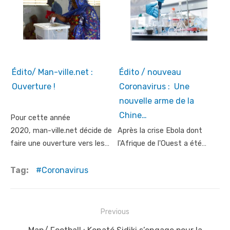
Édito/ Man-ville.net :
Édito / nouveau
Ouverture !
Coronavirus : Une
nouvelle arme de la
Chine…
Pour cette année
2020, man-ville.net décide de
Après la crise Ebola dont
faire une ouverture vers les…
l'Afrique de l'Ouest a été…
Tag:
Coronavirus
Post
Previous
navigation
Previous