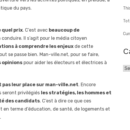
itique du pays.
Thi
Tot
 quel prix
. C’est avec
beaucoup de
Cur
onduire. Il s’agit pour le média citoyen
lations à comprendre les enjeux
de cette
C
out se passe bien. Man-ville.net, pour se faire,
 opinions
pour aider les électeurs et électrices à
Cat
t pas leur place sur
man-ville
.net
. Encore
s seront privilégiés
les stratégies, les hommes et
té des candidats
. C’est à dire ce que ces
nt en terme d’éducation, de santé, de logements et
.