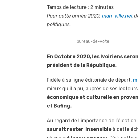
Temps de lecture :
2
minutes
Pour cette année 2020,
man-ville.net
dé
politiques.
bureau-de-vote
En Octobre 2020, les Ivoiriens sero
président de la République.
Fidèle à sa ligne éditoriale de départ,
ma
mieux qu’il a pu, auprès de ses lecteur
économique et culturelle en proven
et Bafing.
Au regard de l’importance de l’électio
saurait rester insensible
à cette éch
classe politique ivoirienne. D’où cette o