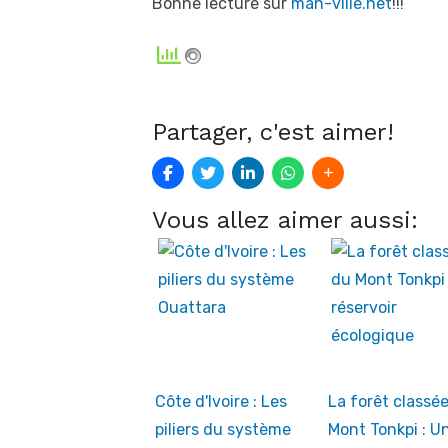
Bonne lecture sur
man-ville.net
!!!
Partager, c'est aimer!
Vous allez aimer aussi:
Côte d'Ivoire : Les
La forêt classé
piliers du système
Mont Tonkpi : U