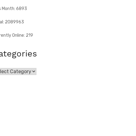
s Month: 6893
al: 2089963
rently Online: 219
ategories
egories