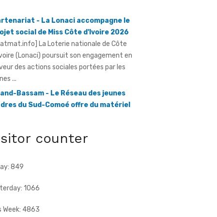
ojet social de Miss Côte d'Ivoire 2026
ratmat.info] La Loterie nationale de Côte
Ivoire (Lonaci) poursuit son engagement en
veur des actions sociales portées par les
nes ...
and-Bassam - Le Réseau des jeunes
dres du Sud-Comoé offre du matériel
dical à 4 structures sanitaires
ratmat.info] Le Réseau des jeunes cadres du
d-Comoé, dirigé par Eliame Niamkey, a remis,
 jeudi 6 août 2026, au ...
isitor counter
ay: 849
terday: 1066
s Week: 4863