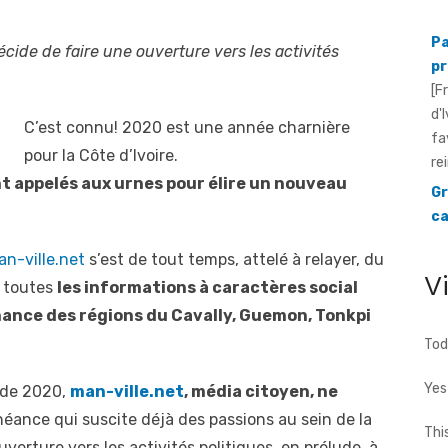
pr
[F
cide de faire une ouverture vers les activités
d'
fa
rei
C’est connu! 2020 est une année charnière
Gr
ca
pour la Côte d’Ivoire.
mé
nt appelés aux urnes pour élire un nouveau
[F
Su
le
n-ville.net
s’est de tout temps, attelé à relayer, du
V
s toutes
les informations à caractères social
ance des régions du Cavally, Guemon, Tonkpi
Tod
Yes
n de 2020,
man-ville.net
, média citoyen, ne
éance qui suscite déjà des passions au sein de la
Thi
uverture vers les activités politiques, en prélude, à