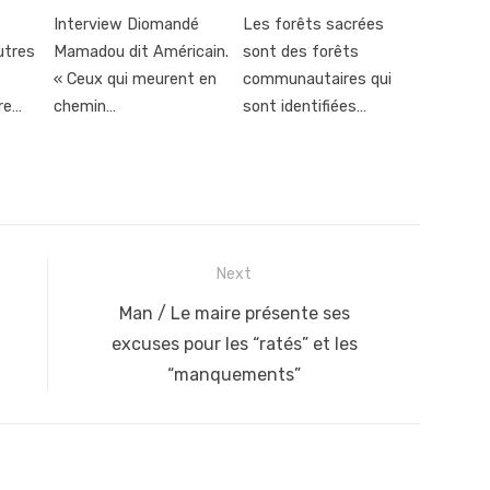
Interview Diomandé
Les forêts sacrées
utres
Mamadou dit Américain.
sont des forêts
« Ceux qui meurent en
communautaires qui
re…
chemin…
sont identifiées…
Next
Next
Man / Le maire présente ses
post:
excuses pour les “ratés” et les
“manquements”