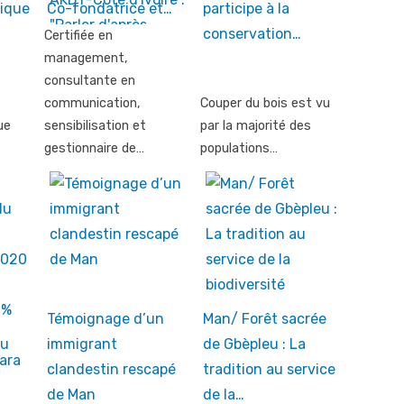
gique
Co-fondatrice et…
participe à la
conservation…
Certifiée en
management,
consultante en
communication,
Couper du bois est vu
ue
sensibilisation et
par la majorité des
gestionnaire de…
populations…
Témoignage d’un
Man/ Forêt sacrée
du
immigrant
de Gbèpleu : La
clandestin rescapé
tradition au service
de Man
de la…