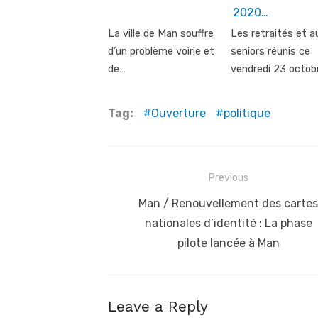
2020…
La ville de Man souffre
Les retraités et a
d’un problème voirie et
seniors réunis ce
de…
vendredi 23 octob
Tag:
Ouverture
politique
Post
Previous
navigation
Previous
Man / Renouvellement des cartes
post:
nationales d’identité : La phase
pilote lancée à Man
Leave a Reply