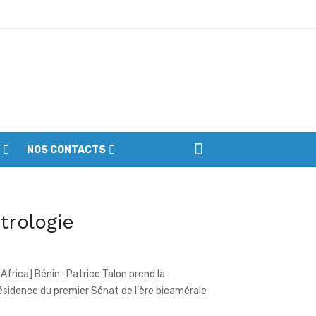
ptembre
NOS CONTACTS
iennes du parc
vue de presse de l'Afrique francophone
 07 août 2026
itrologie
llAfrica] Bénin : Patrice Talon prend la
ésidence du premier Sénat de l'ère bicamérale
rtenariat - La Lonaci accompagne le