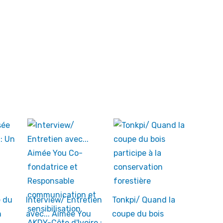
e du
Interview/ Entretien
Tonkpi/ Quand la
n
avec... Aimée You
coupe du bois