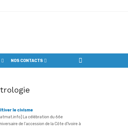
ptembre
NOS CONTACTS
iennes du parc
dépendance 2026 à Sérébou (Famienkro)
Le sous-préfet appelle les populations à
itrologie
ltiver le civisme
ratmat.info] La célébration du 66e
niversaire de l'accession de la Côte d'Ivoire à
indépendance, le vendredi 7 août 2026, à ...
erre déclarée contre l'orpaillage illicite
 le transvasement illégal du gaz butane