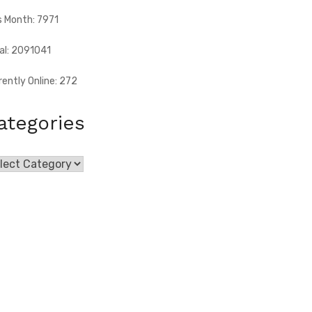
s Month: 7971
al: 2091041
rently Online: 272
ategories
egories