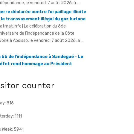
ratmat.info] La célébration du 66e
niversaire de l'indépendance de la Côte
Ivoire à Aboisso, le vendredi 7 août 2026, a ...
 66 de l'indépendance à Sandegué - Le
éfet rend hommage au Président
attara pour la consolidation de la paix
ratmat.info] La ville de Sandegué, dans la
gion du Gontougo, a célébré, le vendredi 7 août
26, le 66e anniversaire ...
isitor counter
ay: 816
terday: 1111
s Week: 5941