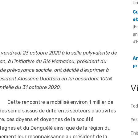
[F
an
d'
An
pr
Ou
e vendredi 23 octobre 2020 à la salle polyvalente de
[F
an, à l’initiative du Blé Mamadou, président du
ré
n de prévoyance sociale, ont décidé d’exprimer à
20
ésident Alassane Ouattara en lui accordant 100%
V
entielle du 31 octobre 2020.
Cette rencontre a mobilisé environ 1 millier de
Tod
des seniors issus de différents secteurs d’activités
tre, ces doyens et doyennes de la société
Yes
ntagnes et du Denguélé ainsi que de la région du
Thi
ement leur reconnaissance au président de la