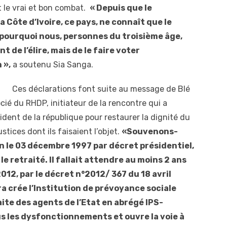
 le vrai et bon combat.
« Depuis que le
a Côte d’Ivoire, ce pays, ne connaît que le
 pourquoi nous, personnes du troisième âge,
de l’élire, mais de le faire voter
 »,
a soutenu Sia Sanga.
Ces déclarations font suite au message de Blé
é du RHDP, initiateur de la rencontre qui a
dent de la république pour restaurer la dignité du
ustices dont ils faisaient l’objet.
«Souvenons-
n le 03 décembre 1997 par décret présidentiel,
 le retraité. Il fallait attendre au moins 2 ans
012, par le décret n°2012/ 367 du 18 avril
a crée l’Institution de prévoyance sociale
te des agents de l’Etat en abrégé IPS-
s les dysfonctionnements et ouvre la voie à