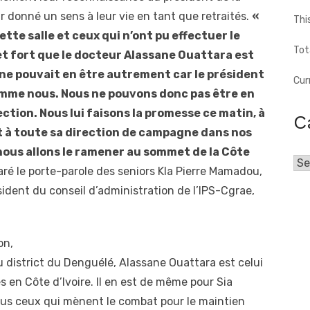
 donné un sens à leur vie en tant que retraités.
«
Thi
tte salle et ceux qui n’ont pu effectuer le
Tot
t fort que le docteur Alassane Ouattara est
l ne pouvait en être autrement car le président
Cur
omme nous. Nous ne pouvons donc pas être en
tion. Nous lui faisons la promesse ce matin, à
C
t à toute sa direction de campagne dans nos
nous allons le ramener au sommet de la Côte
Cat
laré le porte-parole des seniors Kla Pierre Mamadou,
ident du conseil d’administration de l’IPS-Cgrae,
on,
du district du Denguélé, Alassane Ouattara est celui
és en Côte d’Ivoire. Il en est de même pour Sia
ous ceux qui mènent le combat pour le maintien