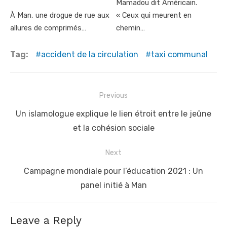
Mamadou dit Américain.
À Man, une drogue de rue aux
« Ceux qui meurent en
allures de comprimés…
chemin…
Tag:
accident de la circulation
taxi communal
Post
Previous
navigation
Previous
Un islamologue explique le lien étroit entre le jeûne
post:
et la cohésion sociale
Next
Next
Campagne mondiale pour l’éducation 2021 : Un
post:
panel initié à Man
Leave a Reply