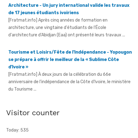
[Fratmat.info] Après cinq années de formation en
architecture, une vingtaine d'étudiants de l'École
d'architecture d'Abidjan (Eaa) ont présenté leurs travaux ...
Tourisme et Loisirs/Fête de l'Indépendance - Yopougon
se prépare à offrir le meilleur de la « Sublime Côte
d'Ivoire »
[Fratmat.info] À deux jours de la célébration du 66e
anniversaire de l'indépendance de la Côte d'Ivoire, le ministère
du Tourisme ...
Fête de l'indépendance - L'Inde à l'honneur, avec un
contingent militaire au défilé
[Fratmat.info] Un contingent de l'armée indienne participera
pour la première fois au défilé du 7 août à Yopougon.
Visitor counter
Today: 535