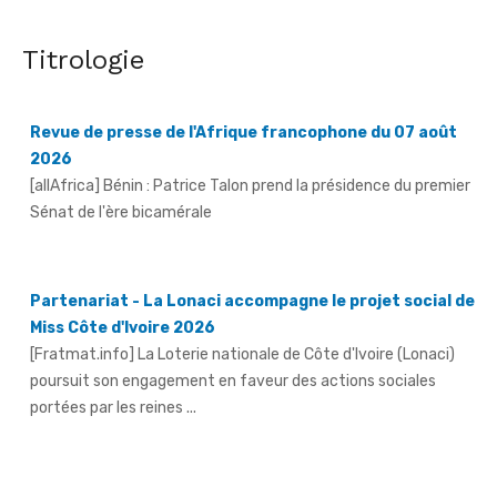
Titrologie
Revue de presse de l'Afrique francophone du 07 août
2026
[allAfrica] Bénin : Patrice Talon prend la présidence du premier
Sénat de l'ère bicamérale
Partenariat - La Lonaci accompagne le projet social de
Miss Côte d'Ivoire 2026
[Fratmat.info] La Loterie nationale de Côte d'Ivoire (Lonaci)
poursuit son engagement en faveur des actions sociales
portées par les reines ...
Grand-Bassam - Le Réseau des jeunes cadres du Sud-
Comoé offre du matériel médical à 4 structures