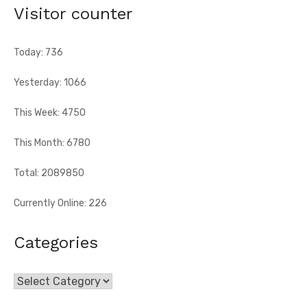
sanitaires
Visitor counter
[Fratmat.info] Le Réseau des jeunes cadres du Sud-Comoé,
dirigé par Eliame Niamkey, a remis, le jeudi 6 août 2026, au ...
Today: 736
Yesterday: 1066
This Week: 4750
This Month: 6780
Total: 2089850
Currently Online: 226
Categories
Categories