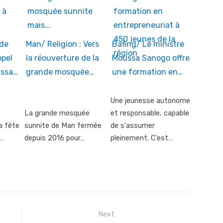
de
Man/ Religion : Vers
Bafing/ Le ministre
ppel
la réouverture de la
Moussa Sanogo offre
ussa…
grande mosquée…
une formation en…
Une jeunesse autonome
La grande mosquée
et responsable, capable
a fête
sunnite de Man fermée
de s'assumer
«…
depuis 2016 pour…
pleinement. C'est…
Next