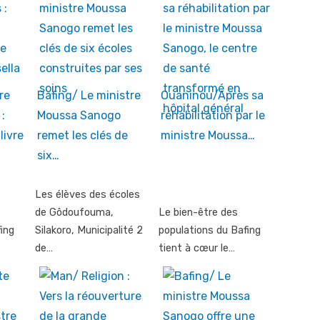
re
Bafing/ Le ministre
Ouaninou/Après sa
:
Moussa Sanogo
réhabilitation par le
livre
remet les clés de
ministre Moussa…
six…
Les élèves des écoles
de Gôdoufouma,
Le bien-être des
ing
Silakoro, Municipalité 2
populations du Bafing
de…
tient à cœur le…