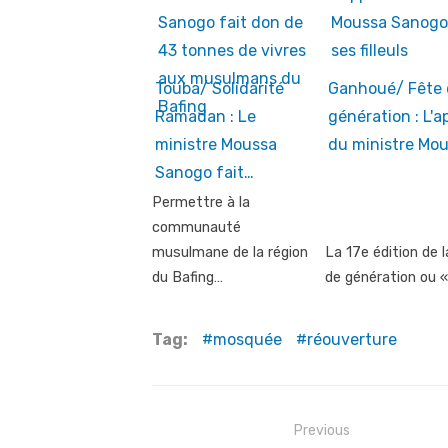
Touba/ Solidarité
Ganhoué/ Fête 
Ramadan : Le
génération : L'a
ministre Moussa
du ministre Mo
Sanogo fait…
Permettre à la
communauté
musulmane de la région
La 17e édition de l
du Bafing…
de génération ou 
Tag:
mosquée
réouverture
Post
Previous