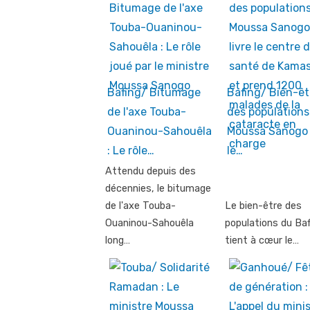
Bafing/ Bitumage
Bafing/ Bien-êt
de l'axe Touba-
des populations 
Ouaninou-Sahouêla
Moussa Sanogo 
: Le rôle…
le…
Attendu depuis des
décennies, le bitumage
de l'axe Touba-
Le bien-être des
Ouaninou-Sahouêla
populations du Baf
long…
tient à cœur le…