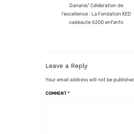
navigation
Previous
Danané/ Célébration de
post:
l’excellence : La Fondation KED
cadeaute 6200 enfants
Leave a Reply
Your email address will not be publishe
COMMENT
*