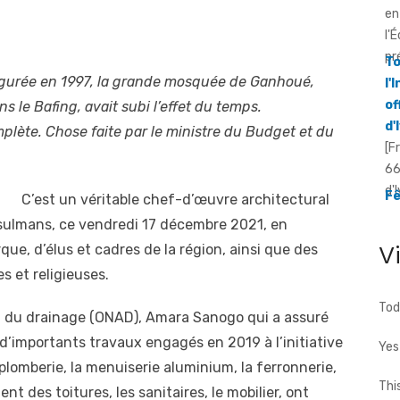
To
l'
of
d'
augurée en 1997, la grande mosquée de Ganhoué,
[F
 le Bafing, avait subi l’effet du temps.
66
mplète. Chose faite par le ministre du Budget et du
d'
Fê
av
[F
C’est un véritable chef-d’œuvre architectural
in
dé
usulmans, ce vendredi 17 décembre 2021, en
V
que, d’élus et cadres de la région, ainsi que des
s et religieuses.
Tod
nal du drainage (ONAD), Amara Sanogo qui a assuré
 d’importants travaux engagés en 2019 à l’initiative
Yes
 plomberie, la menuiserie aluminium, la ferronnerie,
Thi
t des toitures, les sanitaires, le mobilier, ont