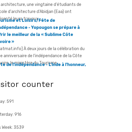
urisme et Loisirs/Fête de
Indépendance - Yopougon se prépare à
frir le meilleur de la « Sublime Côte
Ivoire »
ratmat.info] À deux jours de la célébration du
e anniversaire de l'indépendance de la Côte
Ivoire, le ministère du Tourisme ...
te de l'indépendance - L'Inde à l'honneur,
ec un contingent militaire au défilé
ratmat.info] Un contingent de l'armée
dienne participera pour la première fois au
filé du 7 août à Yopougon.
isitor counter
ay: 591
terday: 916
s Week: 3539