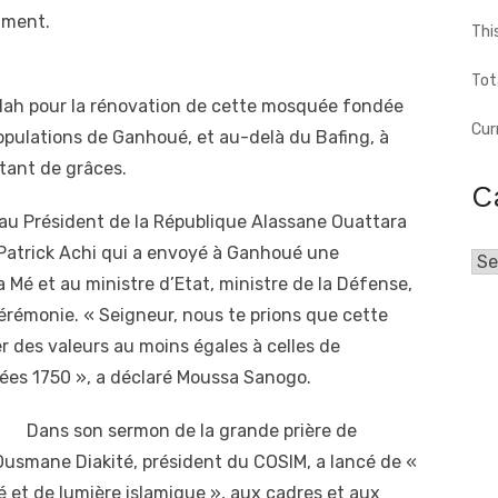
iment.
Thi
Tot
à Allah pour la rénovation de cette mosquée fondée
Cur
s populations de Ganhoué, et au-delà du Bafing, à
tant de grâces.
C
 au Président de la République Alassane Ouattara
 Patrick Achi qui a envoyé à Ganhoué une
Cat
a Mé et au ministre d’Etat, ministre de la Défense,
érémonie. « Seigneur, nous te prions que cette
 des valeurs au moins égales à celles de
ées 1750 », a déclaré Moussa Sanogo.
Dans son sermon de la grande prière de
 Ousmane Diakité, président du COSIM, a lancé de «
té et de lumière islamique », aux cadres et aux