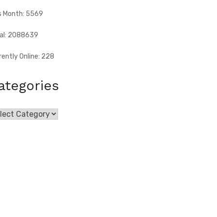
s Month: 5569
al: 2088639
rently Online: 228
ategories
egories