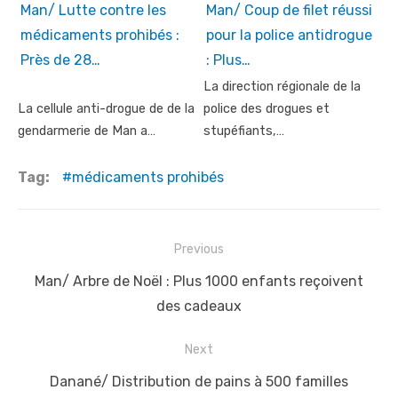
Man/ Lutte contre les
Man/ Coup de filet réussi
médicaments prohibés :
pour la police antidrogue
Près de 28…
: Plus…
La direction régionale de la
La cellule anti-drogue de de la
police des drogues et
gendarmerie de Man a…
stupéfiants,…
Tag:
médicaments prohibés
Post
Previous
navigation
Previous
Man/ Arbre de Noël : Plus 1000 enfants reçoivent
post:
des cadeaux
Next
Next
Danané/ Distribution de pains à 500 familles