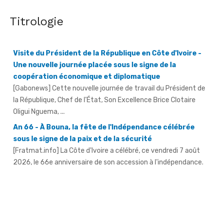
Titrologie
Visite du Président de la République en Côte d'Ivoire -
Une nouvelle journée placée sous le signe de la
coopération économique et diplomatique
[Gabonews] Cette nouvelle journée de travail du Président de
la République, Chef de l'État, Son Excellence Brice Clotaire
Oligui Nguema, ...
An 66 - À Bouna, la fête de l'Indépendance célébrée
sous le signe de la paix et de la sécurité
[Fratmat.info] La Côte d'Ivoire a célébré, ce vendredi 7 août
2026, le 66e anniversaire de son accession à l'indépendance.
AN 66 - Abengourou - Le préfet engage la bataille
contre les fléaux qui freinent le développement
[Fratmat.info] La célébration du 66e anniversaire de
l'indépendance de la Côte d'Ivoire, ce vendredi 7 août 2026 à