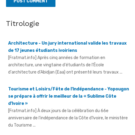
Titrologie
Architecture - Un jury international valide les travaux
de 17 jeunes étudiants ivoiriens
[Fratmat.info] Après cinq années de formation en
architecture, une vingtaine d'étudiants de l'École
d'architecture d'Abidjan (Eaa) ont présenté leurs travaux ...
Tourisme et Loisirs/Fête de l'Indépendance - Yopougon
se prépare à offrir le meilleur de la « Sublime Côte
d'Ivoire »
[Fratmat.info] À deux jours de la célébration du 66e
anniversaire de l'indépendance de la Côte d'Ivoire, le ministère
du Tourisme ...
Fête de l'indépendance - L'Inde à l'honneur, avec un
contingent militaire au défilé