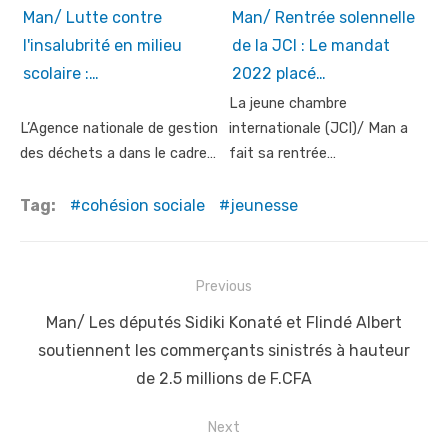
Man/ Lutte contre
Man/ Rentrée solennelle
l'insalubrité en milieu
de la JCI : Le mandat
scolaire :…
2022 placé…
La jeune chambre
L’Agence nationale de gestion
internationale (JCI)/ Man a
des déchets a dans le cadre…
fait sa rentrée…
Tag:
cohésion sociale
jeunesse
Post
Previous
navigation
Previous
Man/ Les députés Sidiki Konaté et Flindé Albert
post:
soutiennent les commerçants sinistrés à hauteur
de 2.5 millions de F.CFA
Next