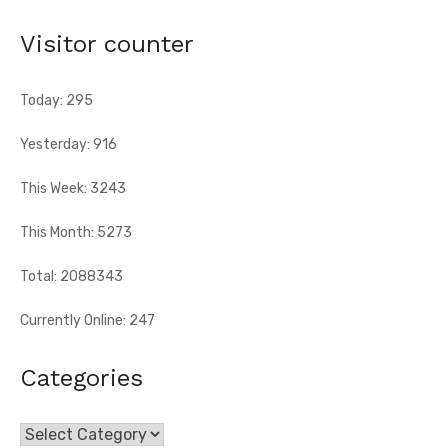
[Fratmat.info] Un contingent de l'armée indienne participera
pour la première fois au défilé du 7 août à Yopougon.
Visitor counter
Today: 295
Yesterday: 916
This Week: 3243
This Month: 5273
Total: 2088343
Currently Online: 247
Categories
Categories