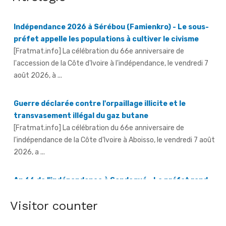
préfet appelle les populations à cultiver le civisme
[Fratmat.info] La célébration du 66e anniversaire de
l'accession de la Côte d'Ivoire à l'indépendance, le vendredi 7
août 2026, à ...
Guerre déclarée contre l'orpaillage illicite et le
transvasement illégal du gaz butane
[Fratmat.info] La célébration du 66e anniversaire de
l'indépendance de la Côte d'Ivoire à Aboisso, le vendredi 7 août
2026, a ...
An 66 de l'indépendance à Sandegué - Le préfet rend
hommage au Président Ouattara pour la consolidation
de la paix
[Fratmat.info] La ville de Sandegué, dans la région du
Gontougo, a célébré, le vendredi 7 août 2026, le 66e
Visitor counter
anniversaire ...