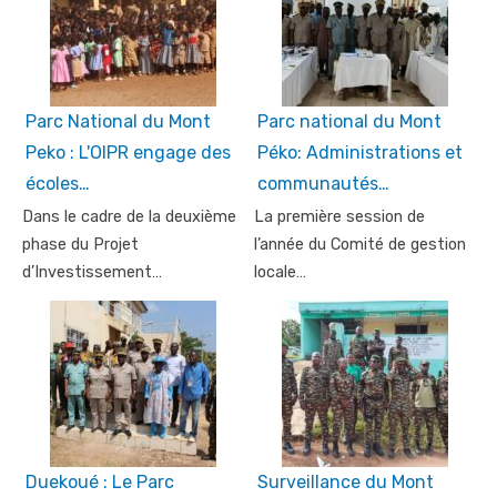
Parc National du Mont
Parc national du Mont
Peko : L'OIPR engage des
Péko: Administrations et
écoles…
communautés…
Dans le cadre de la deuxième
La première session de
phase du Projet
l’année du Comité de gestion
d’Investissement…
locale…
Duekoué : Le Parc
Surveillance du Mont