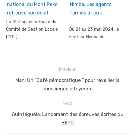
national du Mont Peko
Nimba: Les agents
retrouve son éclat
formés à l'outil…
La 4ᵉ réunion ordinaire du
Comité de Gestion Locale
Du 21 au 23 mai 2024, le
(CGL)…
secteur Nimba de…
Post
Previous
navigation
Previous
Man: Un “Café démocratique ” pour réveiller la
post:
conscience citoyenne
Next
Next
Guintéguéla: Lancement des épreuves écrites du
post:
BEPC